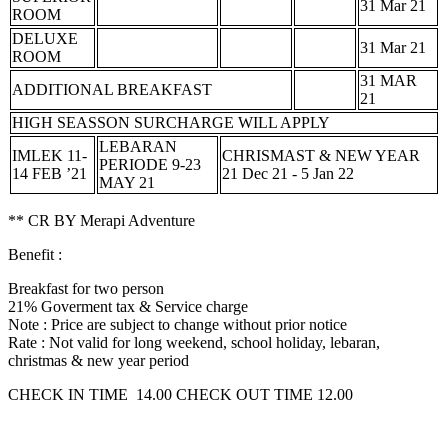
31 Mar 21
ROOM
DELUXE
31 Mar 21
ROOM
31 MAR
ADDITIONAL BREAKFAST
21
HIGH SEASSON SURCHARGE WILL APPLY
LEBARAN
IMLEK 11-
CHRISMAST & NEW YEAR
PERIODE 9-23
14 FEB ’21
21 Dec 21 - 5 Jan 22
MAY 21
** CR BY Merapi Adventure
Benefit :
Breakfast for two person
21% Goverment tax & Service charge
Note : Price are subject to change without prior notice
Rate : Not valid for long weekend, school holiday, lebaran,
christmas & new year period
CHECK IN TIME 14.00 CHECK OUT TIME 12.00