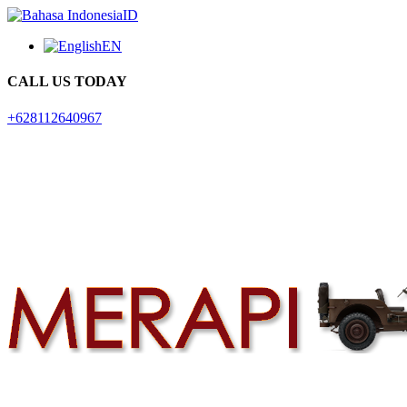
ID
EN
CALL US TODAY
+628112640967