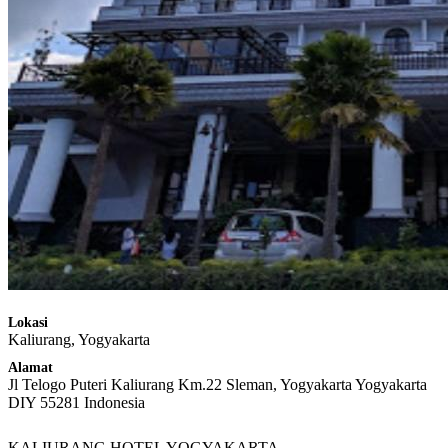
Lokasi
Kaliurang, Yogyakarta
Alamat
Jl Telogo Puteri Kaliurang Km.22 Sleman, Yogyakarta Yogyakarta
DIY 55281 Indonesia
KALIURANG HOTEL YOGYAKARTA