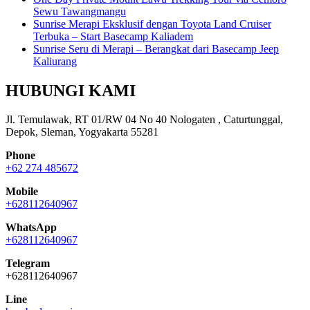
Sewu Tawangmangu
Sunrise Merapi Eksklusif dengan Toyota Land Cruiser
Terbuka – Start Basecamp Kaliadem
Sunrise Seru di Merapi – Berangkat dari Basecamp Jeep
Kaliurang
HUBUNGI KAMI
Jl. Temulawak, RT 01/RW 04 No 40 Nologaten , Caturtunggal,
Depok, Sleman, Yogyakarta 55281
Phone
+62 274 485672
Mobile
+628112640967
WhatsApp
+628112640967
Telegram
+628112640967
Line