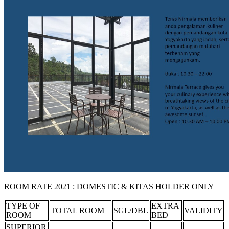
ROOM RATE 2021 : DOMESTIC & KITAS HOLDER ONLY
TYPE OF
EXTRA
TOTAL ROOM
SGL/DBL
VALIDITY
ROOM
BED
SUPERIOR