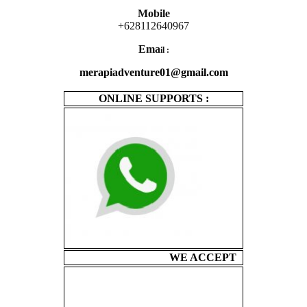
Mobile
+628112640967
Ema
il :
merapiadventure01@gmail.com
ONLINE SUPPORTS :
WE ACCEPT