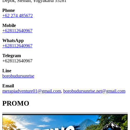
Depok, Sleman, Yogyakarta 55281
Phone
+62 274 485672
Mobile
+628112640967
WhatsApp
+628112640967
Telegram
+628112640967
Line
borobudursunrise
Email
merapiadventure01@gmail.com
,
borobudursunrise.net@gmail.com
PROMO