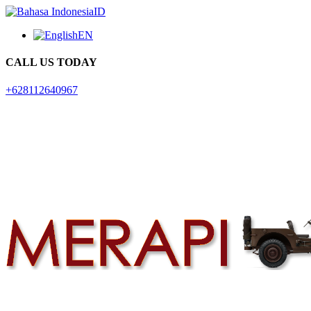
ID
EN
CALL US TODAY
+628112640967