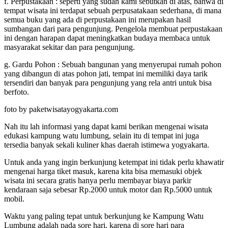
f. Perpustakaan : seperti yang sudah kami sebutkan di atas, bahwa di
tempat wisata ini terdapat sebuah perpusatakaan sederhana, di mana
semua buku yang ada di perpustakaan ini merupakan hasil
sumbangan dari para pengunjung. Pengelola membuat perpustakaan
ini dengan harapan dapat meningkatkan budaya membaca untuk
masyarakat sekitar dan para pengunjung.
g. Gardu Pohon : Sebuah bangunan yang menyerupai rumah pohon
yang dibangun di atas pohon jati, tempat ini memiliki daya tarik
tersendiri dan banyak para pengunjung yang rela antri untuk bisa
berfoto.
foto by paketwisatayogyakarta.com
Nah itu lah informasi yang dapat kami berikan mengenai wisata
edukasi kampung watu lumbung, selain itu di tempat ini juga
tersedia banyak sekali kuliner khas daerah istimewa yogyakarta.
Untuk anda yang ingin berkunjung ketempat ini tidak perlu khawatir
mengenai harga tiket masuk, karena kita bisa memasuki objek
wisata ini secara gratis hanya perlu membayar biaya parkir
kendaraan saja sebesar Rp.2000 untuk motor dan Rp.5000 untuk
mobil.
Waktu yang paling tepat untuk berkunjung ke Kampung Watu
Lumbung adalah pada sore hari, karena di sore hari para