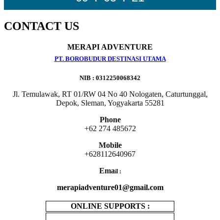
CONTACT US
MERAPI ADVENTURE
PT. BOROBUDUR DESTINASI UTAMA
NIB : 0312250068342
Jl. Temulawak, RT 01/RW 04 No 40 Nologaten, Caturtunggal,
Depok, Sleman, Yogyakarta 55281
Phone
+62 274 485672
Mobile
+628112640967
Ema
il :
merapiadventure01@gmail.com
ONLINE SUPPORTS :