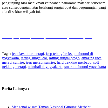
pengunjung bisa menikmati keindahan panorama matahari terbenam
atau sunset dengan latar belakang sungai opat dan pegunungan yang
ada di sekitar wilayah ini.
jeep lava tour merapi
,
jeep tebing breksi
,
outbound di yogyakarta,
rafting sungai elo, rafting sungai progo, amazing race merapi
sunrise, Jeep Merapi sunrise, Hard Trekking Merbabu, Soft
Trekking Merapi, Paintball di Yogyakarta, Smart Outbound
Yogyakarta
Tags :
jeep lava tour merapi
,
jeep tebing breksi
,
outbound di
yogyakarta
,
rafting sungai elo
,
rafting sungai progo
,
amazing race
merapi sunrise
,
jeep merapi sunrise
,
hard trekking merbabu
,
soft
trekking merapi
,
paintball di yogyakarta
,
smart outbound yogyakarta
Berita Lainnya :
Mengenal wisata Taman Nasional Gunung Merbabu