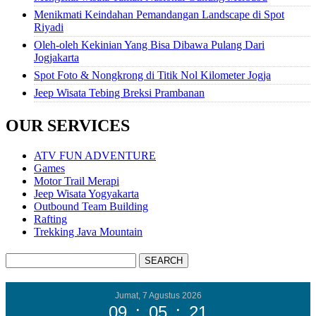
Menikmati Keindahan Pemandangan Landscape di Spot
Riyadi
Oleh-oleh Kekinian Yang Bisa Dibawa Pulang Dari
Jogjakarta
Spot Foto & Nongkrong di Titik Nol Kilometer Jogja
Jeep Wisata Tebing Breksi Prambanan
OUR SERVICES
ATV FUN ADVENTURE
Games
Motor Trail Merapi
Jeep Wisata Yogyakarta
Outbound Team Building
Rafting
Trekking Java Mountain
Jumat, 7 Agustus 2026
09
:
05
:
23