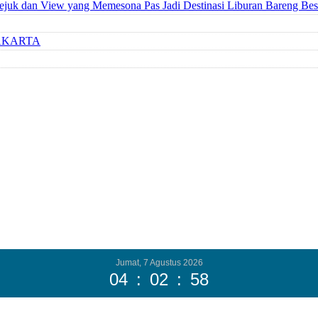
ejuk dan View yang Memesona Pas Jadi Destinasi Liburan Bareng Bes
AKARTA
Jumat, 7 Agustus 2026
04
:
02
:
59