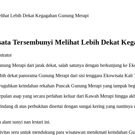
elihat Lebih Dekat Kegagahan Gunung Merapi
isata Tersembunyi Melihat Lebih Dekat K
strator
unung Merapi dari jarak dekat, salah satunya dengan berkunjung ke Ek
bih dekat panorama Gunung Merapi dari sisi tenggara Ekowisata Kali T
enyuguhkan keindahan rekahan Puncak Gunung Merapi yang tampak begi
 kepulan asap yang secara perlahan keluar dari Kawah Merapi hingga 
ng di atas perbukitan disertai dengan sungai kering yang nantinya di
lam sunyi nan lestari ini.
itas seru untuk mendukung para wisatawan menikmati keindahan Gunu