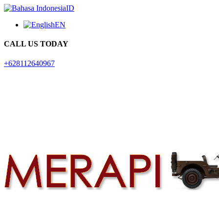
ID
EN
CALL US TODAY
+628112640967