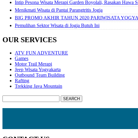
Intip Pesona Wisata Merapi Garden Boyolali, Rasakan Hawa S
Menikmati Wisata di Pantai Parangtritis Jogja
BIG PROMO AKHIR TAHUN 2020 PARIWISATA YOGY
Pemulihan Sektor Wisata di Jogja Butuh Ini
OUR SERVICES
ATV FUN ADVENTURE
Games
Motor Trail Merapi
Jeep Wisata Yogyakarta
Outbound Team Building
Rafting
Trekking Java Mountain