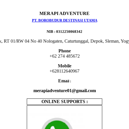
MERAPI ADVENTURE
PT. BOROBUDUR DESTINASI UTAMA
NIB : 0312250068342
k, RT 01/RW 04 No 40 Nologaten, Caturtunggal, Depok, Sleman, Yog
Phone
+62 274 485672
Mobile
+628112640967
Ema
il :
merapiadventure01@gmail.com
ONLINE SUPPORTS :