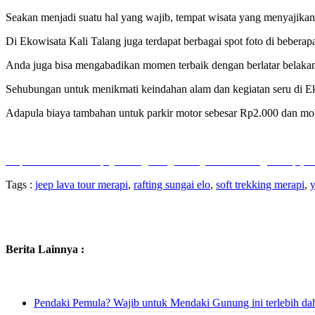
Seakan menjadi suatu hal yang wajib, tempat wisata yang menyajikan 
Di Ekowisata Kali Talang juga terdapat berbagai spot foto di beberap
Anda juga bisa mengabadikan momen terbaik dengan berlatar belak
Sehubungan untuk menikmati keindahan alam dan kegiatan seru di E
Adapula biaya tambahan untuk parkir motor sebesar Rp2.000 dan m
Jeep Lava Tour Merapi
,
Rafting Sungai Elo
,
Soft Trekking Merapi, 
Tags :
jeep lava tour merapi
,
rafting sungai elo
,
soft trekking merapi
,
y
Berita Lainnya :
Pendaki Pemula? Wajib untuk Mendaki Gunung ini terlebih da