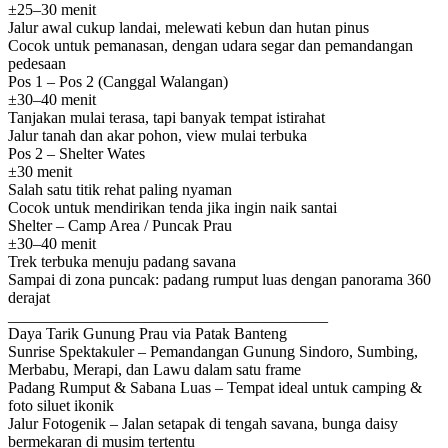
±25–30 menit
Jalur awal cukup landai, melewati kebun dan hutan pinus
Cocok untuk pemanasan, dengan udara segar dan pemandangan
pedesaan
Pos 1 – Pos 2 (Canggal Walangan)
±30–40 menit
Tanjakan mulai terasa, tapi banyak tempat istirahat
Jalur tanah dan akar pohon, view mulai terbuka
Pos 2 – Shelter Wates
±30 menit
Salah satu titik rehat paling nyaman
Cocok untuk mendirikan tenda jika ingin naik santai
Shelter – Camp Area / Puncak Prau
±30–40 menit
Trek terbuka menuju padang savana
Sampai di zona puncak: padang rumput luas dengan panorama 360
derajat
________________________________________
Daya Tarik Gunung Prau via Patak Banteng
Sunrise Spektakuler – Pemandangan Gunung Sindoro, Sumbing,
Merbabu, Merapi, dan Lawu dalam satu frame
Padang Rumput & Sabana Luas – Tempat ideal untuk camping &
foto siluet ikonik
Jalur Fotogenik – Jalan setapak di tengah savana, bunga daisy
bermekaran di musim tertentu