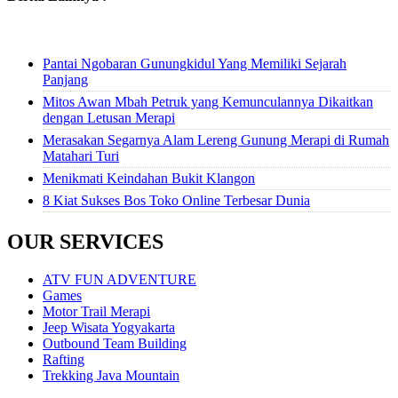
Pantai Ngobaran Gunungkidul Yang Memiliki Sejarah
Panjang
Mitos Awan Mbah Petruk yang Kemunculannya Dikaitkan
dengan Letusan Merapi
Merasakan Segarnya Alam Lereng Gunung Merapi di Rumah
Matahari Turi
Menikmati Keindahan Bukit Klangon
8 Kiat Sukses Bos Toko Online Terbesar Dunia
OUR SERVICES
ATV FUN ADVENTURE
Games
Motor Trail Merapi
Jeep Wisata Yogyakarta
Outbound Team Building
Rafting
Trekking Java Mountain