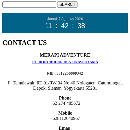
Jumat, 7 Agustus 2026
11
:
42
:
39
CONTACT US
MERAPI ADVENTURE
PT. BOROBUDUR DESTINASI UTAMA
NIB : 0312250068342
Jl. Temulawak, RT 01/RW 04 No 40 Nologaten, Caturtunggal,
Depok, Sleman, Yogyakarta 55281
Phone
+62 274 485672
Mobile
+628112640967
Ema
il :