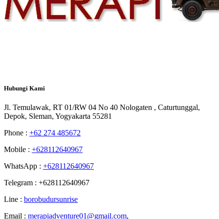
Hubungi
Kami
Jl. Temulawak, RT 01/RW 04 No 40 Nologaten , Caturtunggal,
Depok, Sleman, Yogyakarta 55281
Phone :
+62 274 485672
Mobile :
+628112640967
WhatsApp :
+628112640967
Telegram : +628112640967
Line :
borobudursunrise
Email :
merapiadventure01@gmail.com
,