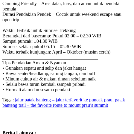
Camping Friendly – Area datar, luas, dan aman untuk pendaki
pemula
Durasi Pendakian Pendek – Cocok untuk weekend escape atau
open trip
________________________________________
Waktu Terbaik untuk Sunrise Trekking
Berangkat dari basecamp: Pukul 02.00 – 02.30 WIB
Sampai puncak: ±04.30 WIB
Sunrise: sekitar pukul 05.15 – 05.30 WIB
Waktu terbaik kunjungan: April – Oktober (musim cerah)
________________________________________
Tips Pendakian Aman & Nyaman
• Gunakan sepatu anti selip dan jaket hangat
• Bawa senter/headlamp, sarung tangan, dan buff
• Minum cukup air & makan ringan sebelum naik
• Selalu bawa turun kembali sampah pribadi
• Hormati alam dan sesama pendaki
Tags :
jalur patak banteng – jalur terfavorit ke puncak prau
,
patak
banteng trail – the favorite route to mount prau’s summit
Berita Lainnya :