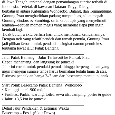
di Jawa Tengah, terkenal dengan pemandangan sunrise terbaik di
Indonesia. Terletak di kawasan Dataran Tinggi Dieng dan
berbatasan antara Kabupaten Wonosobo, Batang, dan Temanggung,
Gunung Prau menghadirkan padang rumput luas, siluet megah
Gunung Sindoro & Sumbing, serta kabut tipis yang menyelimuti
lembah—sebuah momen magis yang membuat siapa pun ingin
kembali lagi.
Tidak butuh waktu berhari-hari untuk menikmati keindahannya.
Dengan trek yang relatif pendek dan ramah pemula, Gunung Prau
jadi pilihan favorit untuk pendakian singkat namun penuh kesan—
terutama lewat jalur Patak Banteng.
________________________________________
Jalur Patak Banteng – Jalur Terfavorit ke Puncak Prau
Cepat, menantang, dan langsung ke puncak!
Jalur ini cocok untuk pendaki pemula hingga berpengalaman yang
ingin mengejar sunrise tanpa harus bermalam terlalu lama di atas.
Estimasi pendakian hanya 2–3 jam dari basecamp menuju puncak.
________________________________________
Start Point: Basecamp Patak Banteng, Wonosobo
• Ketinggian: ±1.900 mdpl
• Fasilitas: Parkir, warung, toilet, sewa alat camping, porter & guide
• Jalur: ±3,5 km ke puncak
________________________________________
Detail Jalur Pendakian & Estimasi Waktu
Basecamp – Pos 1 (Sikut Dewo)