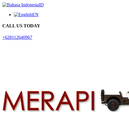
ID
EN
CALL US TODAY
+628112640967