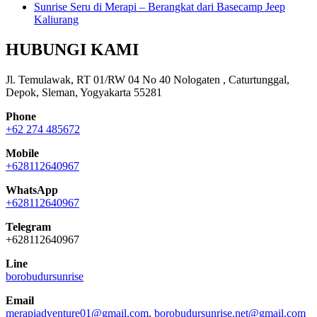
Sunrise Seru di Merapi – Berangkat dari Basecamp Jeep
Kaliurang
HUBUNGI KAMI
Jl. Temulawak, RT 01/RW 04 No 40 Nologaten , Caturtunggal,
Depok, Sleman, Yogyakarta 55281
Phone
+62 274 485672
Mobile
+628112640967
WhatsApp
+628112640967
Telegram
+628112640967
Line
borobudursunrise
Email
merapiadventure01@gmail.com
,
borobudursunrise.net@gmail.com