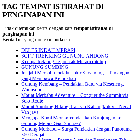
TAG TEMPAT ISTIRAHAT DI
PENGINAPAN INI
Tidak ditemukan berita dengan kata
tempat istirahat di
penginapan ini
Berita lain yang mungkin anda cari :
DELES INDAH MERAPI
SOFT TREKKING GUNUNG ANDONG
Kenapa trekking ke puncak Merapi ditutup
GUNUNG SUMBING
Jelajahi Merbabu melalui Jalur Suwanting – Tantangan
yang Membawa Keindahan
Gunung Kembang – Pendakian Baru via Keseneng,
Wonosobo
Mount Merbabu Adventure – Conquer the Summit via
Selo Route
Mount Sumbing Hiking Trail via Kaliangkrik via Nepal
Van java,
Mengapa Kami Merekomendasikan Kunjungan ke
Gunung Merapi Saat Sunrise?
Gunung Merbabu – Surga Pendakian dengan Panorama
360 Derajat