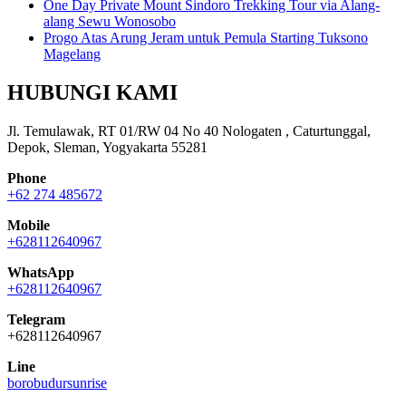
One Day Private Mount Sindoro Trekking Tour via Alang-
alang Sewu Wonosobo
Progo Atas Arung Jeram untuk Pemula Starting Tuksono
Magelang
HUBUNGI KAMI
Jl. Temulawak, RT 01/RW 04 No 40 Nologaten , Caturtunggal,
Depok, Sleman, Yogyakarta 55281
Phone
+62 274 485672
Mobile
+628112640967
WhatsApp
+628112640967
Telegram
+628112640967
Line
borobudursunrise