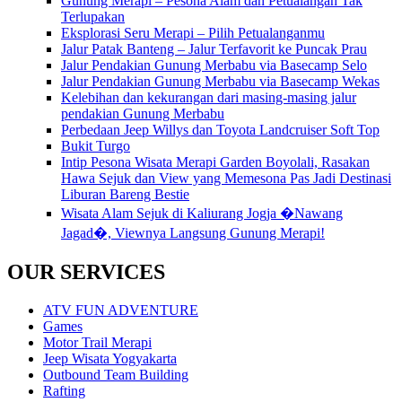
Gunung Merapi – Pesona Alam dan Petualangan Tak
Terlupakan
Eksplorasi Seru Merapi – Pilih Petualanganmu
Jalur Patak Banteng – Jalur Terfavorit ke Puncak Prau
Jalur Pendakian Gunung Merbabu via Basecamp Selo
Jalur Pendakian Gunung Merbabu via Basecamp Wekas
Kelebihan dan kekurangan dari masing-masing jalur
pendakian Gunung Merbabu
Perbedaan Jeep Willys dan Toyota Landcruiser Soft Top
Bukit Turgo
Intip Pesona Wisata Merapi Garden Boyolali, Rasakan
Hawa Sejuk dan View yang Memesona Pas Jadi Destinasi
Liburan Bareng Bestie
Wisata Alam Sejuk di Kaliurang Jogja �Nawang
Jagad�, Viewnya Langsung Gunung Merapi!
OUR SERVICES
ATV FUN ADVENTURE
Games
Motor Trail Merapi
Jeep Wisata Yogyakarta
Outbound Team Building
Rafting