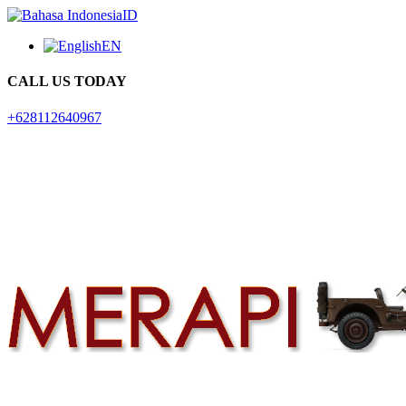
ID
EN
CALL US TODAY
+628112640967