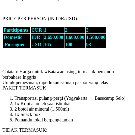
PRICE PER PERSON (IN IDR/USD):
Participants
CUR
1
2
3+
Domestic
IDR
2.650.000
1.600.000
1.500.000
Foreigner
USD
165
100
93
Catatan: Harga untuk wisatawan asing, termasuk pemandu
berbahasa Inggris
Untuk pemesanan, diperlukan salinan paspor yang jelas
PAKET TERMASUK:
Transportasi pulang-pergi (Yogyakarta ↔ Basecamp Selo)
1x Kopi atau teh saat istirahat
2 botol air mineral (1.500ml)
1x Snack box
Pemandu lokal berpengalaman
TIDAK TERMASUK: