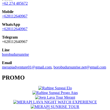
+62 274 485672
Mobile
+628112640967
WhatsApp
+628112640967
Telegram
+628112640967
Line
borobudursunrise
Email
merapiadventure01@gmail.com
,
borobudursunrise.net@gmail.com
PROMO