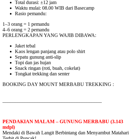
Total durasi: ±12 jam
Waktu mulai: 08.00 WIB dari Basecamp
Rasio pemandu:
1–3 orang = 1 pemandu
4–6 orang = 2 pemandu
PERLENGKAPAN YANG WAJIB DIBAWA:
Jaket tebal
Kaos lengan panjang atau polo shirt
Sepatu gunung anti-slip
Topi dan jas hujan
Snack ringan (roti, buah, cokelat)
Tongkat trekking dan senter
BOOKING DAY MOUNT MERBABU TREKKING :
________________________________________
PENDAKIAN MALAM – GUNUNG MERBABU (3.143
mdpl)
Mendaki di Bawah Langit Berbintang dan Menyambut Matahari
Terbit di Puncak!