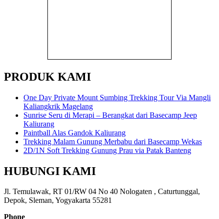
PRODUK KAMI
One Day Private Mount Sumbing Trekking Tour Via Mangli
Kaliangkrik Magelang
Sunrise Seru di Merapi – Berangkat dari Basecamp Jeep
Kaliurang
Paintball Alas Gandok Kaliurang
Trekking Malam Gunung Merbabu dari Basecamp Wekas
2D/1N Soft Trekking Gunung Prau via Patak Banteng
HUBUNGI KAMI
Jl. Temulawak, RT 01/RW 04 No 40 Nologaten , Caturtunggal,
Depok, Sleman, Yogyakarta 55281
Phone