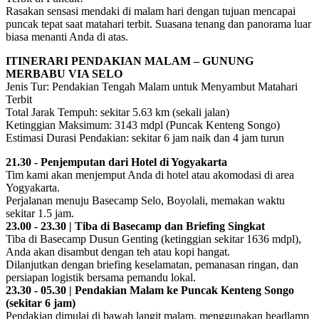
Rasakan sensasi mendaki di malam hari dengan tujuan mencapai
puncak tepat saat matahari terbit. Suasana tenang dan panorama luar
biasa menanti Anda di atas.
ITINERARI PENDAKIAN MALAM – GUNUNG
MERBABU VIA SELO
Jenis Tur: Pendakian Tengah Malam untuk Menyambut Matahari
Terbit
Total Jarak Tempuh: sekitar 5.63 km (sekali jalan)
Ketinggian Maksimum: 3143 mdpl (Puncak Kenteng Songo)
Estimasi Durasi Pendakian: sekitar 6 jam naik dan 4 jam turun
21.30 - Penjemputan dari Hotel di Yogyakarta
Tim kami akan menjemput Anda di hotel atau akomodasi di area
Yogyakarta.
Perjalanan menuju Basecamp Selo, Boyolali, memakan waktu
sekitar 1.5 jam.
23.00 - 23.30 | Tiba di Basecamp dan Briefing Singkat
Tiba di Basecamp Dusun Genting (ketinggian sekitar 1636 mdpl),
Anda akan disambut dengan teh atau kopi hangat.
Dilanjutkan dengan briefing keselamatan, pemanasan ringan, dan
persiapan logistik bersama pemandu lokal.
23.30 - 05.30 | Pendakian Malam ke Puncak Kenteng Songo
(sekitar 6 jam)
Pendakian dimulai di bawah langit malam, menggunakan headlamp