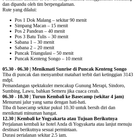
dan dipandu oleh tim berpengalaman.
Rute yang dilalui:
Pos 1 Dok Malang – sekitar 90 menit
Simpang Macan – 15 menit
Pos 2 Pandean – 40 menit
Pos 3 Batu Tulis – 30 menit
Sabana 1 – 30 menit
Sabana 2 – 20 menit
Puncak Triangulasi – 50 menit
Puncak Kenteng Songo – 10 menit
05.30 - 06.30 | Menikmati Sunrise di Puncak Kenteng Songo
Tiba di puncak dan menyambut matahari terbit dari ketinggian 3143
mdpl.
Pemandangan spektakuler mencakup Gunung Merapi, Sindoro,
Sumbing, Lawu, bahkan Semeru jika cuaca cerah.
06.30 - 10.30 | Turun Kembali ke Basecamp (sekitar 4 jam)
Menuruni jalur yang sama dengan hati-hati.
Tiba di basecamp sekitar pukul 10.30 untuk bersih diri dan
menikmati minuman hangat.
12.30 | Kembali ke Yogyakarta atau Tujuan Berikutnya
Perjalanan kembali ke hotel Anda di Yogyakarta atau lanjut menuju
destinasi berikutnya sesuai permintaan.
Durasi perjalanan sekitar 2.5 jam.