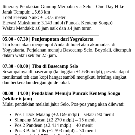
Itinerary Pendakian Gunung Merbabu via Selo – One Day Hike
Jarak Tempuh: ±5.63 km
Total Elevasi Naik: ±1.373 meter
Elevasi Maksimum: 3.143 mdpl (Puncak Kenteng Songo)
Waktu Mendaki: ±6 jam naik dan ±4 jam turun
________________________________________
05.00 - 07.30 | Penjemputan dari Yogyakarta
Tim kami akan menjemput Anda di hotel atau akomodasi di
Yogyakarta. Perjalanan menuju Basecamp Selo, Boyolali, ditempuh
dalam waktu sekitar 2.5 jam.
________________________________________
07.30 - 08.00 | Tiba di Basecamp Selo
Sesampainya di basecamp (ketinggian ±1.636 mdpl), peserta dapat
menikmati teh atau kopi hangat sambil mengikuti briefing singkat
dan berkenalan dengan guide lokal.
________________________________________
08.00 - 14.00 | Pendakian Menuju Puncak Kenteng Songo
(sekitar 6 jam)
Mulai pendakian melalui jalur Selo. Pos-pos yang akan dilewati:
Pos 1 Dok Malang (±2.169 mdpl) – sekitar 90 menit
Simpang Macan (±2.270 mdpl) – 15 menit
Pos 2 Pandean (±2.414 mdpl) – 40 menit
Pos 3 Batu Tulis (±2.593 mdpl) – 30 menit