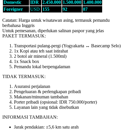
Domestic
IDR
2.450.000
1.500.000
1.400.000
Foreigner
USD
155
92
87
Catatan: Harga untuk wisatawan asing, termasuk pemandu
berbahasa Inggris
Untuk pemesanan, diperlukan salinan paspor yang jelas
PAKET TERMASUK:
Transportasi pulang-pergi (Yogyakarta ↔ Basecamp Selo)
1x Kopi atau teh saat istirahat
2 botol air mineral (1.500ml)
1x Snack box
Pemandu lokal berpengalaman
TIDAK TERMASUK:
Asuransi perjalanan
Pengeluaran & perlengkapan pribadi
Makanan/minuman tambahan
Porter pribadi (opsional: IDR 750.000/porter)
Layanan lain yang tidak disebutkan
INFORMASI TAMBAHAN:
Jarak pendakian: ±5,6 km satu arah