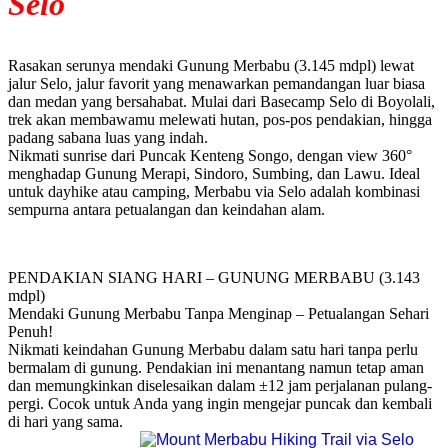
Selo
Rasakan serunya mendaki Gunung Merbabu (3.145 mdpl) lewat
jalur Selo, jalur favorit yang menawarkan pemandangan luar biasa
dan medan yang bersahabat. Mulai dari Basecamp Selo di Boyolali,
trek akan membawamu melewati hutan, pos-pos pendakian, hingga
padang sabana luas yang indah.
Nikmati sunrise dari Puncak Kenteng Songo, dengan view 360°
menghadap Gunung Merapi, Sindoro, Sumbing, dan Lawu. Ideal
untuk dayhike atau camping, Merbabu via Selo adalah kombinasi
sempurna antara petualangan dan keindahan alam.
PENDAKIAN SIANG HARI – GUNUNG MERBABU (3.143
mdpl)
Mendaki Gunung Merbabu Tanpa Menginap – Petualangan Sehari
Penuh!
Nikmati keindahan Gunung Merbabu dalam satu hari tanpa perlu
bermalam di gunung. Pendakian ini menantang namun tetap aman
dan memungkinkan diselesaikan dalam ±12 jam perjalanan pulang-
pergi. Cocok untuk Anda yang ingin mengejar puncak dan kembali
di hari yang sama.