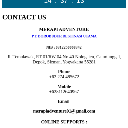
14
:
37
:
13
CONTACT US
MERAPI ADVENTURE
PT. BOROBUDUR DESTINASI UTAMA
NIB : 0312250068342
Jl. Temulawak, RT 01/RW 04 No 40 Nologaten, Caturtunggal,
Depok, Sleman, Yogyakarta 55281
Phone
+62 274 485672
Mobile
+628112640967
Ema
il :
merapiadventure01@gmail.com
ONLINE SUPPORTS :