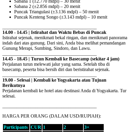
Sabana 1 (±2.770 mdpl) – 30 menit
Sabana 2 (±2.856 mdpl) – 20 menit
Puncak Triangulasi (±3.136 mdpl) – 50 menit
Puncak Kenteng Songo (±3.143 mdpl) – 10 menit
________________________________________
14.00 - 14.45 | Istirahat dan Waktu Bebas di Puncak
Istirahat sejenak, menikmati bekal ringan, dan menikmati panorama
indah dari atas gunung. Dari sini, Anda bisa melihat pemandangan
Gunung Merapi, Sumbing, Sindoro, dan Lawu.
________________________________________
14.45 - 18.45 | Turun Kembali ke Basecamp (sekitar 4 jam)
Perjalanan turun melewati jalur yang sama. Setelah tiba di
basecamp, peserta bisa bersih diri dan beristirahat sejenak.
________________________________________
19.00 - Selesai | Kembali ke Yogyakarta atau Tujuan
Berikutnya
Perjalanan kembali ke hotel atau destinasi Anda di Yogyakarta. Tur
selesai.
________________________________________
HARGA PER ORANG (DALAM USD/RUPIAH):
Participants
CUR
1
2
3+