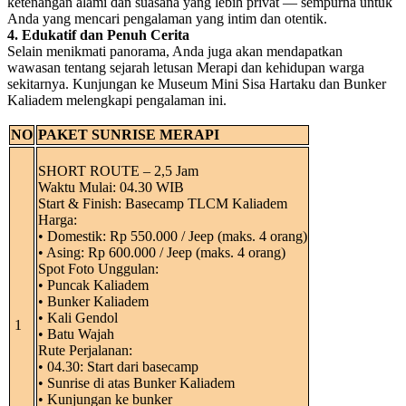
ketenangan alami dan suasana yang lebih privat — sempurna untuk
Anda yang mencari pengalaman yang intim dan otentik.
4. Edukatif dan Penuh Cerita
Selain menikmati panorama, Anda juga akan mendapatkan
wawasan tentang sejarah letusan Merapi dan kehidupan warga
sekitarnya. Kunjungan ke Museum Mini Sisa Hartaku dan Bunker
Kaliadem melengkapi pengalaman ini.
NO
PAKET SUNRISE MERAPI
SHORT ROUTE – 2,5 Jam
Waktu Mulai: 04.30 WIB
Start & Finish: Basecamp TLCM Kaliadem
Harga:
• Domestik: Rp 550.000 / Jeep (maks. 4 orang)
• Asing: Rp 600.000 / Jeep (maks. 4 orang)
Spot Foto Unggulan:
• Puncak Kaliadem
• Bunker Kaliadem
• Kali Gendol
1
• Batu Wajah
Rute Perjalanan:
• 04.30: Start dari basecamp
• Sunrise di atas Bunker Kaliadem
• Kunjungan ke bunker