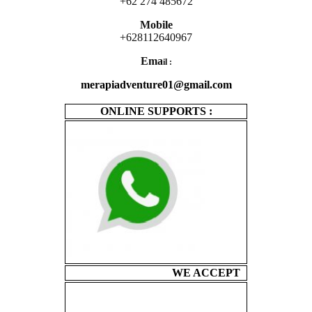
+62 274 485672
Mobile
+628112640967
Ema
il :
merapiadventure01@gmail.com
ONLINE SUPPORTS :
WE ACCEPT