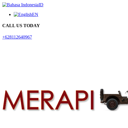
ID
EN
CALL US TODAY
+628112640967