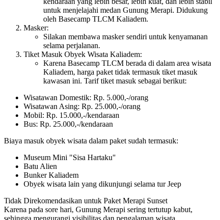
kendaraan yang lebih besar, lebih kuat, dan lebih stabil
untuk menjelajahi medan Gunung Merapi. Didukung
oleh Basecamp TLCM Kaliadem.
Masker:
Silakan membawa masker sendiri untuk kenyamanan
selama perjalanan.
Tiket Masuk Obyek Wisata Kaliadem:
Karena Basecamp TLCM berada di dalam area wisata
Kaliadem, harga paket tidak termasuk tiket masuk
kawasan ini. Tarif tiket masuk sebagai berikut:
Wisatawan Domestik: Rp. 5.000,-/orang
Wisatawan Asing: Rp. 25.000,-/orang
Mobil: Rp. 15.000,-/kendaraan
Bus: Rp. 25.000,-/kendaraan
Biaya masuk obyek wisata dalam paket sudah termasuk:
Museum Mini "Sisa Hartaku"
Batu Alien
Bunker Kaliadem
Obyek wisata lain yang dikunjungi selama tur Jeep
Tidak Direkomendasikan untuk Paket Merapi Sunset
Karena pada sore hari, Gunung Merapi sering tertutup kabut,
sehingga mengurangi visibilitas dan pengalaman wisata.