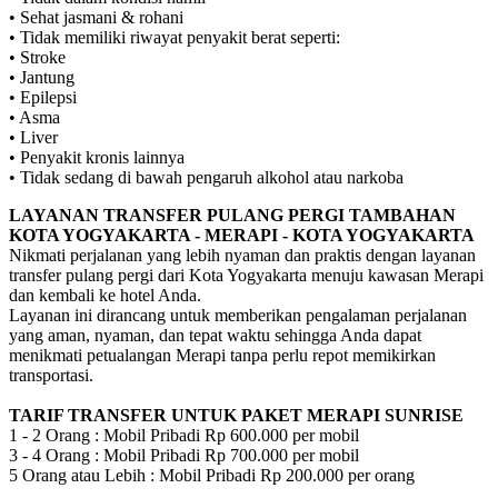
• Sehat jasmani & rohani
• Tidak memiliki riwayat penyakit berat seperti:
• Stroke
• Jantung
• Epilepsi
• Asma
• Liver
• Penyakit kronis lainnya
• Tidak sedang di bawah pengaruh alkohol atau narkoba
LAYANAN TRANSFER PULANG PERGI TAMBAHAN
KOTA YOGYAKARTA - MERAPI - KOTA YOGYAKARTA
Nikmati perjalanan yang lebih nyaman dan praktis dengan layanan
transfer pulang pergi dari Kota Yogyakarta menuju kawasan Merapi
dan kembali ke hotel Anda.
Layanan ini dirancang untuk memberikan pengalaman perjalanan
yang aman, nyaman, dan tepat waktu sehingga Anda dapat
menikmati petualangan Merapi tanpa perlu repot memikirkan
transportasi.
TARIF TRANSFER UNTUK PAKET MERAPI SUNRISE
1 - 2 Orang : Mobil Pribadi Rp 600.000 per mobil
3 - 4 Orang : Mobil Pribadi Rp 700.000 per mobil
5 Orang atau Lebih : Mobil Pribadi Rp 200.000 per orang