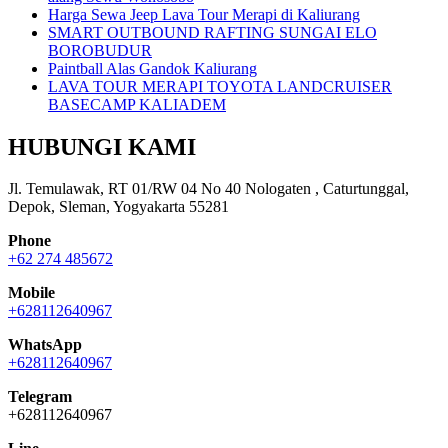
Harga Sewa Jeep Lava Tour Merapi di Kaliurang
SMART OUTBOUND RAFTING SUNGAI ELO
BOROBUDUR
Paintball Alas Gandok Kaliurang
LAVA TOUR MERAPI TOYOTA LANDCRUISER
BASECAMP KALIADEM
HUBUNGI KAMI
Jl. Temulawak, RT 01/RW 04 No 40 Nologaten , Caturtunggal,
Depok, Sleman, Yogyakarta 55281
Phone
+62 274 485672
Mobile
+628112640967
WhatsApp
+628112640967
Telegram
+628112640967