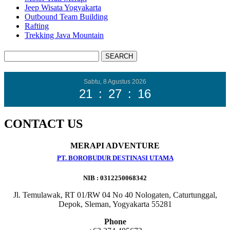
Jeep Wisata Yogyakarta
Outbound Team Building
Rafting
Trekking Java Mountain
Sabtu, 8 Agustus 2026
21
:
27
:
18
CONTACT US
MERAPI ADVENTURE
PT. BOROBUDUR DESTINASI UTAMA
NIB : 0312250068342
Jl. Temulawak, RT 01/RW 04 No 40 Nologaten, Caturtunggal,
Depok, Sleman, Yogyakarta 55281
Phone