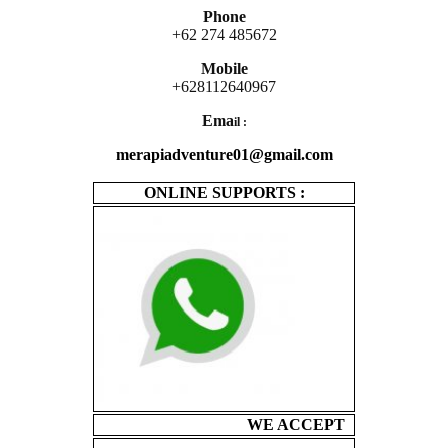
Phone
+62 274 485672
Mobile
+628112640967
Ema
il :
merapiadventure01@gmail.com
ONLINE SUPPORTS :
WE ACCEPT