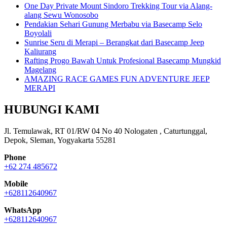
One Day Private Mount Sindoro Trekking Tour via Alang-
alang Sewu Wonosobo
Pendakian Sehari Gunung Merbabu via Basecamp Selo
Boyolali
Sunrise Seru di Merapi – Berangkat dari Basecamp Jeep
Kaliurang
Rafting Progo Bawah Untuk Profesional Basecamp Mungkid
Magelang
AMAZING RACE GAMES FUN ADVENTURE JEEP
MERAPI
HUBUNGI KAMI
Jl. Temulawak, RT 01/RW 04 No 40 Nologaten , Caturtunggal,
Depok, Sleman, Yogyakarta 55281
Phone
+62 274 485672
Mobile
+628112640967
WhatsApp
+628112640967