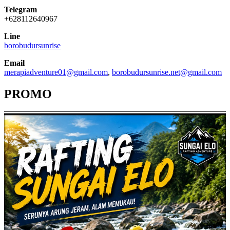
Telegram
+628112640967
Line
borobudursunrise
Email
merapiadventure01@gmail.com
,
borobudursunrise.net@gmail.com
PROMO