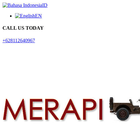
ID
EN
CALL US TODAY
+628112640967