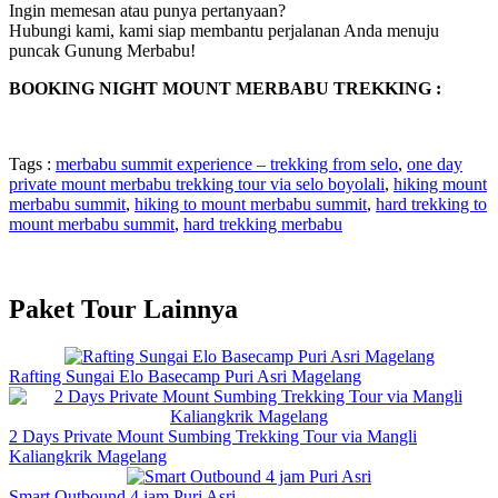
Ingin memesan atau punya pertanyaan?
Hubungi kami, kami siap membantu perjalanan Anda menuju
puncak Gunung Merbabu!
BOOKING NIGHT MOUNT MERBABU TREKKING :
Tags :
merbabu summit experience – trekking from selo
,
one day
private mount merbabu trekking tour via selo boyolali
,
hiking mount
merbabu summit
,
hiking to mount merbabu summit
,
hard trekking to
mount merbabu summit
,
hard trekking merbabu
Paket Tour Lainnya
Rafting Sungai Elo Basecamp Puri Asri Magelang
2 Days Private Mount Sumbing Trekking Tour via Mangli
Kaliangkrik Magelang
Smart Outbound 4 jam Puri Asri