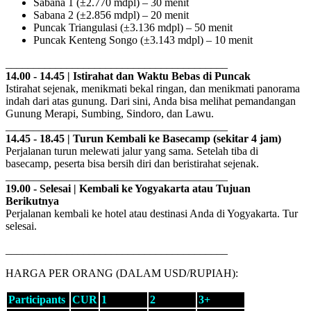
Sabana 1 (±2.770 mdpl) – 30 menit
Sabana 2 (±2.856 mdpl) – 20 menit
Puncak Triangulasi (±3.136 mdpl) – 50 menit
Puncak Kenteng Songo (±3.143 mdpl) – 10 menit
________________________________________
14.00 - 14.45 | Istirahat dan Waktu Bebas di Puncak
Istirahat sejenak, menikmati bekal ringan, dan menikmati panorama
indah dari atas gunung. Dari sini, Anda bisa melihat pemandangan
Gunung Merapi, Sumbing, Sindoro, dan Lawu.
________________________________________
14.45 - 18.45 | Turun Kembali ke Basecamp (sekitar 4 jam)
Perjalanan turun melewati jalur yang sama. Setelah tiba di
basecamp, peserta bisa bersih diri dan beristirahat sejenak.
________________________________________
19.00 - Selesai | Kembali ke Yogyakarta atau Tujuan
Berikutnya
Perjalanan kembali ke hotel atau destinasi Anda di Yogyakarta. Tur
selesai.
________________________________________
HARGA PER ORANG (DALAM USD/RUPIAH):
Participants
CUR
1
2
3+