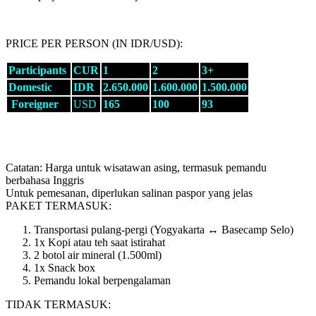
PRICE PER PERSON (IN IDR/USD):
Participants
CUR
1
2
3+
Domestic
IDR
2.650.000
1.600.000
1.500.000
Foreigner
USD
165
100
93
Catatan: Harga untuk wisatawan asing, termasuk pemandu
berbahasa Inggris
Untuk pemesanan, diperlukan salinan paspor yang jelas
PAKET TERMASUK:
Transportasi pulang-pergi (Yogyakarta ↔ Basecamp Selo)
1x Kopi atau teh saat istirahat
2 botol air mineral (1.500ml)
1x Snack box
Pemandu lokal berpengalaman
TIDAK TERMASUK: