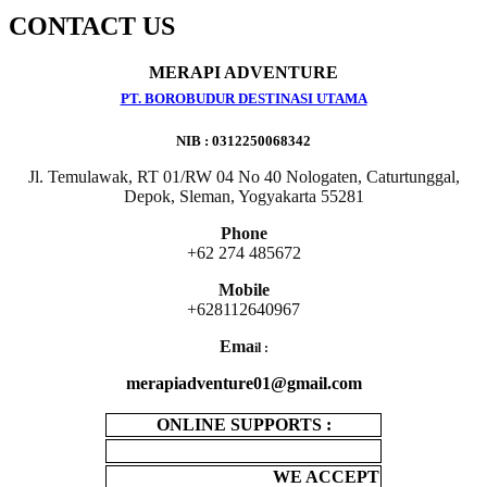
CONTACT US
MERAPI ADVENTURE
PT. BOROBUDUR DESTINASI UTAMA
NIB : 0312250068342
Jl. Temulawak, RT 01/RW 04 No 40 Nologaten, Caturtunggal,
Depok, Sleman, Yogyakarta 55281
Phone
+62 274 485672
Mobile
+628112640967
Ema
il :
merapiadventure01@gmail.com
ONLINE SUPPORTS :
WE ACCEPT