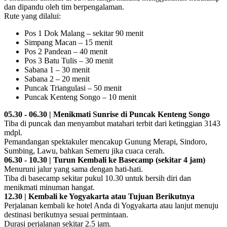
dan dipandu oleh tim berpengalaman.
Rute yang dilalui:
Pos 1 Dok Malang – sekitar 90 menit
Simpang Macan – 15 menit
Pos 2 Pandean – 40 menit
Pos 3 Batu Tulis – 30 menit
Sabana 1 – 30 menit
Sabana 2 – 20 menit
Puncak Triangulasi – 50 menit
Puncak Kenteng Songo – 10 menit
05.30 - 06.30 | Menikmati Sunrise di Puncak Kenteng Songo
Tiba di puncak dan menyambut matahari terbit dari ketinggian 3143
mdpl.
Pemandangan spektakuler mencakup Gunung Merapi, Sindoro,
Sumbing, Lawu, bahkan Semeru jika cuaca cerah.
06.30 - 10.30 | Turun Kembali ke Basecamp (sekitar 4 jam)
Menuruni jalur yang sama dengan hati-hati.
Tiba di basecamp sekitar pukul 10.30 untuk bersih diri dan
menikmati minuman hangat.
12.30 | Kembali ke Yogyakarta atau Tujuan Berikutnya
Perjalanan kembali ke hotel Anda di Yogyakarta atau lanjut menuju
destinasi berikutnya sesuai permintaan.
Durasi perjalanan sekitar 2.5 jam.