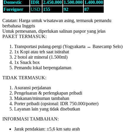
Domestic
IDR
2.450.000
1.500.000
1.400.000
Foreigner
USD
155
92
87
Catatan: Harga untuk wisatawan asing, termasuk pemandu
berbahasa Inggris
Untuk pemesanan, diperlukan salinan paspor yang jelas
PAKET TERMASUK:
Transportasi pulang-pergi (Yogyakarta ↔ Basecamp Selo)
1x Kopi atau teh saat istirahat
2 botol air mineral (1.500ml)
1x Snack box
Pemandu lokal berpengalaman
TIDAK TERMASUK:
Asuransi perjalanan
Pengeluaran & perlengkapan pribadi
Makanan/minuman tambahan
Porter pribadi (opsional: IDR 750.000/porter)
Layanan lain yang tidak disebutkan
INFORMASI TAMBAHAN:
Jarak pendakian: ±5,6 km satu arah