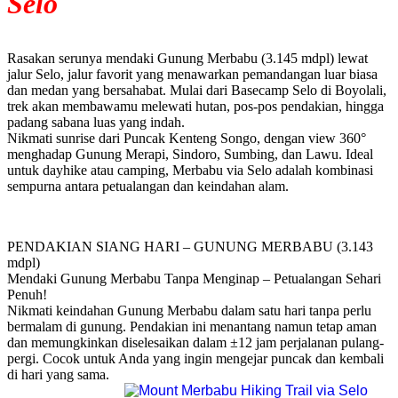
Selo
Rasakan serunya mendaki Gunung Merbabu (3.145 mdpl) lewat
jalur Selo, jalur favorit yang menawarkan pemandangan luar biasa
dan medan yang bersahabat. Mulai dari Basecamp Selo di Boyolali,
trek akan membawamu melewati hutan, pos-pos pendakian, hingga
padang sabana luas yang indah.
Nikmati sunrise dari Puncak Kenteng Songo, dengan view 360°
menghadap Gunung Merapi, Sindoro, Sumbing, dan Lawu. Ideal
untuk dayhike atau camping, Merbabu via Selo adalah kombinasi
sempurna antara petualangan dan keindahan alam.
PENDAKIAN SIANG HARI – GUNUNG MERBABU (3.143
mdpl)
Mendaki Gunung Merbabu Tanpa Menginap – Petualangan Sehari
Penuh!
Nikmati keindahan Gunung Merbabu dalam satu hari tanpa perlu
bermalam di gunung. Pendakian ini menantang namun tetap aman
dan memungkinkan diselesaikan dalam ±12 jam perjalanan pulang-
pergi. Cocok untuk Anda yang ingin mengejar puncak dan kembali
di hari yang sama.