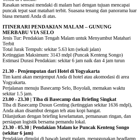
Rasakan sensasi mendaki di malam hari dengan tujuan mencapai
puncak tepat saat matahari terbit. Suasana tenang dan panorama luar
biasa menanti Anda di atas.
ITINERARI PENDAKIAN MALAM – GUNUNG
MERBABU VIA SELO
Jenis Tur: Pendakian Tengah Malam untuk Menyambut Matahari
Terbit
Total Jarak Tempuh: sekitar 5.63 km (sekali jalan)
Ketinggian Maksimum: 3143 mdpl (Puncak Kenteng Songo)
Estimasi Durasi Pendakian: sekitar 6 jam naik dan 4 jam turun
21.30 - Penjemputan dari Hotel di Yogyakarta
Tim kami akan menjemput Anda di hotel atau akomodasi di area
Yogyakarta.
Perjalanan menuju Basecamp Selo, Boyolali, memakan waktu
sekitar 1.5 jam.
23.00 - 23.30 | Tiba di Basecamp dan Briefing Singkat
Tiba di Basecamp Dusun Genting (ketinggian sekitar 1636 mdpl),
Anda akan disambut dengan teh atau kopi hangat.
Dilanjutkan dengan briefing keselamatan, pemanasan ringan, dan
persiapan logistik bersama pemandu lokal.
23.30 - 05.30 | Pendakian Malam ke Puncak Kenteng Songo
(sekitar 6 jam)
Pendakian dimulai di bawah langit malam, menggunakan headlamp