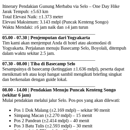
Itinerary Pendakian Gunung Merbabu via Selo – One Day Hike
Jarak Tempuh: ±5.63 km
Total Elevasi Naik: ±1.373 meter
Elevasi Maksimum: 3.143 mdpl (Puncak Kenteng Songo)
Waktu Mendaki: ±6 jam naik dan ±4 jam turun
________________________________________
05.00 - 07.30 | Penjemputan dari Yogyakarta
Tim kami akan menjemput Anda di hotel atau akomodasi di
Yogyakarta. Perjalanan menuju Basecamp Selo, Boyolali, ditempuh
dalam waktu sekitar 2.5 jam.
________________________________________
07.30 - 08.00 | Tiba di Basecamp Selo
Sesampainya di basecamp (ketinggian ±1.636 mdpl), peserta dapat
menikmati teh atau kopi hangat sambil mengikuti briefing singkat
dan berkenalan dengan guide lokal.
________________________________________
08.00 - 14.00 | Pendakian Menuju Puncak Kenteng Songo
(sekitar 6 jam)
Mulai pendakian melalui jalur Selo. Pos-pos yang akan dilewati:
Pos 1 Dok Malang (±2.169 mdpl) – sekitar 90 menit
Simpang Macan (±2.270 mdpl) – 15 menit
Pos 2 Pandean (±2.414 mdpl) – 40 menit
Pos 3 Batu Tulis (±2.593 mdpl) – 30 menit