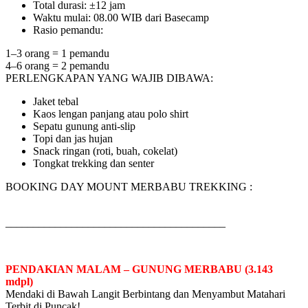
Total durasi: ±12 jam
Waktu mulai: 08.00 WIB dari Basecamp
Rasio pemandu:
1–3 orang = 1 pemandu
4–6 orang = 2 pemandu
PERLENGKAPAN YANG WAJIB DIBAWA:
Jaket tebal
Kaos lengan panjang atau polo shirt
Sepatu gunung anti-slip
Topi dan jas hujan
Snack ringan (roti, buah, cokelat)
Tongkat trekking dan senter
BOOKING DAY MOUNT MERBABU TREKKING :
________________________________________
PENDAKIAN MALAM – GUNUNG MERBABU (3.143
mdpl)
Mendaki di Bawah Langit Berbintang dan Menyambut Matahari
Terbit di Puncak!