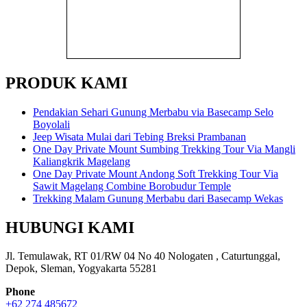
PRODUK KAMI
Pendakian Sehari Gunung Merbabu via Basecamp Selo
Boyolali
Jeep Wisata Mulai dari Tebing Breksi Prambanan
One Day Private Mount Sumbing Trekking Tour Via Mangli
Kaliangkrik Magelang
One Day Private Mount Andong Soft Trekking Tour Via
Sawit Magelang Combine Borobudur Temple
Trekking Malam Gunung Merbabu dari Basecamp Wekas
HUBUNGI KAMI
Jl. Temulawak, RT 01/RW 04 No 40 Nologaten , Caturtunggal,
Depok, Sleman, Yogyakarta 55281
Phone
+62 274 485672