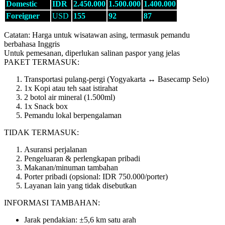
Domestic
IDR
2.450.000
1.500.000
1.400.000
Foreigner
USD
155
92
87
Catatan: Harga untuk wisatawan asing, termasuk pemandu
berbahasa Inggris
Untuk pemesanan, diperlukan salinan paspor yang jelas
PAKET TERMASUK:
Transportasi pulang-pergi (Yogyakarta ↔ Basecamp Selo)
1x Kopi atau teh saat istirahat
2 botol air mineral (1.500ml)
1x Snack box
Pemandu lokal berpengalaman
TIDAK TERMASUK:
Asuransi perjalanan
Pengeluaran & perlengkapan pribadi
Makanan/minuman tambahan
Porter pribadi (opsional: IDR 750.000/porter)
Layanan lain yang tidak disebutkan
INFORMASI TAMBAHAN:
Jarak pendakian: ±5,6 km satu arah