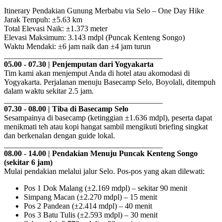
Itinerary Pendakian Gunung Merbabu via Selo – One Day Hike
Jarak Tempuh: ±5.63 km
Total Elevasi Naik: ±1.373 meter
Elevasi Maksimum: 3.143 mdpl (Puncak Kenteng Songo)
Waktu Mendaki: ±6 jam naik dan ±4 jam turun
________________________________________
05.00 - 07.30 | Penjemputan dari Yogyakarta
Tim kami akan menjemput Anda di hotel atau akomodasi di
Yogyakarta. Perjalanan menuju Basecamp Selo, Boyolali, ditempuh
dalam waktu sekitar 2.5 jam.
________________________________________
07.30 - 08.00 | Tiba di Basecamp Selo
Sesampainya di basecamp (ketinggian ±1.636 mdpl), peserta dapat
menikmati teh atau kopi hangat sambil mengikuti briefing singkat
dan berkenalan dengan guide lokal.
________________________________________
08.00 - 14.00 | Pendakian Menuju Puncak Kenteng Songo
(sekitar 6 jam)
Mulai pendakian melalui jalur Selo. Pos-pos yang akan dilewati:
Pos 1 Dok Malang (±2.169 mdpl) – sekitar 90 menit
Simpang Macan (±2.270 mdpl) – 15 menit
Pos 2 Pandean (±2.414 mdpl) – 40 menit
Pos 3 Batu Tulis (±2.593 mdpl) – 30 menit