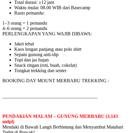
Total durasi: ±12 jam
Waktu mulai: 08.00 WIB dari Basecamp
Rasio pemandu:
1–3 orang = 1 pemandu
4–6 orang = 2 pemandu
PERLENGKAPAN YANG WAJIB DIBAWA:
Jaket tebal
Kaos lengan panjang atau polo shirt
Sepatu gunung anti-slip
Topi dan jas hujan
Snack ringan (roti, buah, cokelat)
Tongkat trekking dan senter
BOOKING DAY MOUNT MERBABU TREKKING :
________________________________________
PENDAKIAN MALAM – GUNUNG MERBABU (3.143
mdpl)
Mendaki di Bawah Langit Berbintang dan Menyambut Matahari
Terbit di Puncak!