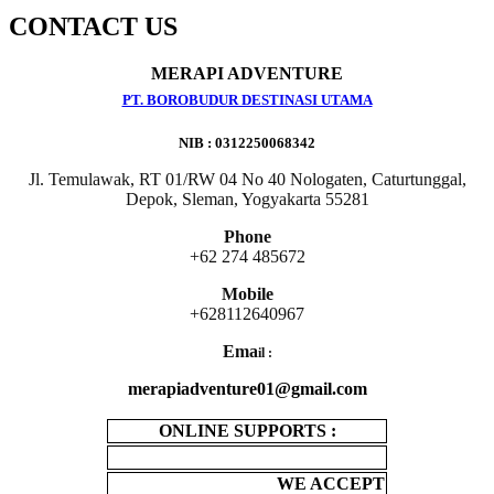
CONTACT US
MERAPI ADVENTURE
PT. BOROBUDUR DESTINASI UTAMA
NIB : 0312250068342
Jl. Temulawak, RT 01/RW 04 No 40 Nologaten, Caturtunggal,
Depok, Sleman, Yogyakarta 55281
Phone
+62 274 485672
Mobile
+628112640967
Ema
il :
merapiadventure01@gmail.com
ONLINE SUPPORTS :
WE ACCEPT