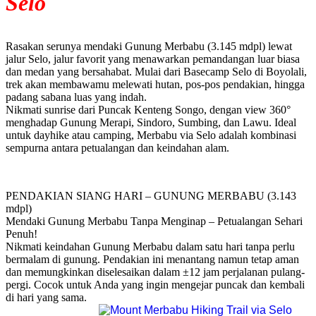
Selo
Rasakan serunya mendaki Gunung Merbabu (3.145 mdpl) lewat
jalur Selo, jalur favorit yang menawarkan pemandangan luar biasa
dan medan yang bersahabat. Mulai dari Basecamp Selo di Boyolali,
trek akan membawamu melewati hutan, pos-pos pendakian, hingga
padang sabana luas yang indah.
Nikmati sunrise dari Puncak Kenteng Songo, dengan view 360°
menghadap Gunung Merapi, Sindoro, Sumbing, dan Lawu. Ideal
untuk dayhike atau camping, Merbabu via Selo adalah kombinasi
sempurna antara petualangan dan keindahan alam.
PENDAKIAN SIANG HARI – GUNUNG MERBABU (3.143
mdpl)
Mendaki Gunung Merbabu Tanpa Menginap – Petualangan Sehari
Penuh!
Nikmati keindahan Gunung Merbabu dalam satu hari tanpa perlu
bermalam di gunung. Pendakian ini menantang namun tetap aman
dan memungkinkan diselesaikan dalam ±12 jam perjalanan pulang-
pergi. Cocok untuk Anda yang ingin mengejar puncak dan kembali
di hari yang sama.