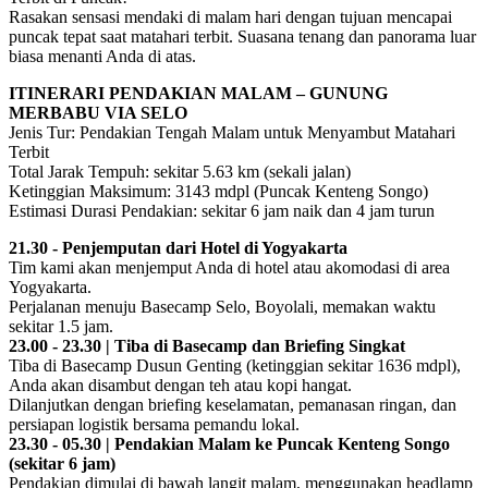
Rasakan sensasi mendaki di malam hari dengan tujuan mencapai
puncak tepat saat matahari terbit. Suasana tenang dan panorama luar
biasa menanti Anda di atas.
ITINERARI PENDAKIAN MALAM – GUNUNG
MERBABU VIA SELO
Jenis Tur: Pendakian Tengah Malam untuk Menyambut Matahari
Terbit
Total Jarak Tempuh: sekitar 5.63 km (sekali jalan)
Ketinggian Maksimum: 3143 mdpl (Puncak Kenteng Songo)
Estimasi Durasi Pendakian: sekitar 6 jam naik dan 4 jam turun
21.30 - Penjemputan dari Hotel di Yogyakarta
Tim kami akan menjemput Anda di hotel atau akomodasi di area
Yogyakarta.
Perjalanan menuju Basecamp Selo, Boyolali, memakan waktu
sekitar 1.5 jam.
23.00 - 23.30 | Tiba di Basecamp dan Briefing Singkat
Tiba di Basecamp Dusun Genting (ketinggian sekitar 1636 mdpl),
Anda akan disambut dengan teh atau kopi hangat.
Dilanjutkan dengan briefing keselamatan, pemanasan ringan, dan
persiapan logistik bersama pemandu lokal.
23.30 - 05.30 | Pendakian Malam ke Puncak Kenteng Songo
(sekitar 6 jam)
Pendakian dimulai di bawah langit malam, menggunakan headlamp