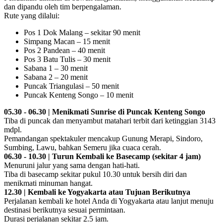
dan dipandu oleh tim berpengalaman.
Rute yang dilalui:
Pos 1 Dok Malang – sekitar 90 menit
Simpang Macan – 15 menit
Pos 2 Pandean – 40 menit
Pos 3 Batu Tulis – 30 menit
Sabana 1 – 30 menit
Sabana 2 – 20 menit
Puncak Triangulasi – 50 menit
Puncak Kenteng Songo – 10 menit
05.30 - 06.30 | Menikmati Sunrise di Puncak Kenteng Songo
Tiba di puncak dan menyambut matahari terbit dari ketinggian 3143
mdpl.
Pemandangan spektakuler mencakup Gunung Merapi, Sindoro,
Sumbing, Lawu, bahkan Semeru jika cuaca cerah.
06.30 - 10.30 | Turun Kembali ke Basecamp (sekitar 4 jam)
Menuruni jalur yang sama dengan hati-hati.
Tiba di basecamp sekitar pukul 10.30 untuk bersih diri dan
menikmati minuman hangat.
12.30 | Kembali ke Yogyakarta atau Tujuan Berikutnya
Perjalanan kembali ke hotel Anda di Yogyakarta atau lanjut menuju
destinasi berikutnya sesuai permintaan.
Durasi perjalanan sekitar 2.5 jam.