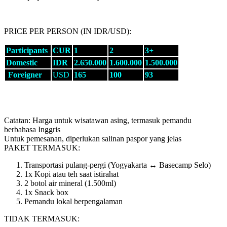
PRICE PER PERSON (IN IDR/USD):
Participants
CUR
1
2
3+
Domestic
IDR
2.650.000
1.600.000
1.500.000
Foreigner
USD
165
100
93
Catatan: Harga untuk wisatawan asing, termasuk pemandu
berbahasa Inggris
Untuk pemesanan, diperlukan salinan paspor yang jelas
PAKET TERMASUK:
Transportasi pulang-pergi (Yogyakarta ↔ Basecamp Selo)
1x Kopi atau teh saat istirahat
2 botol air mineral (1.500ml)
1x Snack box
Pemandu lokal berpengalaman
TIDAK TERMASUK: