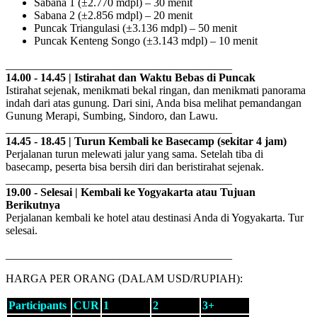
Sabana 1 (±2.770 mdpl) – 30 menit
Sabana 2 (±2.856 mdpl) – 20 menit
Puncak Triangulasi (±3.136 mdpl) – 50 menit
Puncak Kenteng Songo (±3.143 mdpl) – 10 menit
________________________________________
14.00 - 14.45 | Istirahat dan Waktu Bebas di Puncak
Istirahat sejenak, menikmati bekal ringan, dan menikmati panorama
indah dari atas gunung. Dari sini, Anda bisa melihat pemandangan
Gunung Merapi, Sumbing, Sindoro, dan Lawu.
________________________________________
14.45 - 18.45 | Turun Kembali ke Basecamp (sekitar 4 jam)
Perjalanan turun melewati jalur yang sama. Setelah tiba di
basecamp, peserta bisa bersih diri dan beristirahat sejenak.
________________________________________
19.00 - Selesai | Kembali ke Yogyakarta atau Tujuan
Berikutnya
Perjalanan kembali ke hotel atau destinasi Anda di Yogyakarta. Tur
selesai.
________________________________________
HARGA PER ORANG (DALAM USD/RUPIAH):
Participants
CUR
1
2
3+