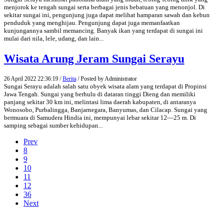
menjorok ke tengah sungai serta berbagai jenis bebatuan yang menonjol. Di
sekitar sungai ini, pengunjung juga dapat melihat hamparan sawah dan kebun
penduduk yang menghijau. Pengunjung dapat juga memanfaatkan
kunjungannya sambil memancing. Banyak ikan yang terdapat di sungai ini
mulai dari nila, lele, udang, dan lain...
Wisata Arung Jeram Sungai Serayu
26 April 2022 22:36:19 /
Berita
/ Posted by Administrator
Sungai Serayu adalah salah satu obyek wisata alam yang terdapat di Propinsi
Jawa Tengah. Sungai yang berhulu di dataran tinggi Dieng dan memiliki
panjang sekitar 30 km ini, melintasi lima daerah kabupaten, di antaranya
Wonosobo, Purbalingga, Banjarnegara, Banyumas, dan Cilacap. Sungai yang
bermuara di Samudera Hindia ini, mempunyai lebar sekitar 12—25 m. Di
samping sebagai sumber kehidupan...
Prev
8
9
10
11
12
36
Next