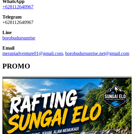
WhatsApp
+628112640967
Telegram
+628112640967
Line
borobudursunrise
Email
merapiadventure01@gmail.com
,
borobudursunrise.net@gmail.com
PROMO