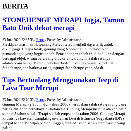
BERITA
STONEHENGE MERAPI Jogja, Taman
Batu Unik dekat merapi
23 Juni 2022 22:37:53 /
Berita
/ Posted by Administrator
Meskipun masih aktif, Gunung Merapi tetap menjadi daya tarik untuk
dikunjungi. Betapa tidak, gunung yang fenomenal ini menawarkan
pemandangan yang begitu indah. Pemandangan indah ini dipadukan dengan
berbagai objek wisata baru yang dibuka untuk umum. Salah satunya
adalah Stonehenge Merapi. Sebelum berlibur ke Inggris untuk melihat
Stonehenge, ada baiknya mengunjungi Stonehenge yang ada di...
Tips Bertualang Menggunakan Jeep di
Lava Tour Merapi
23 Juni 2022 22:19:55 /
Berita
/ Posted by Administrator
Gunung Merapi (2.968 m dpl, tahun 2006) merupakan salah satu gunung yang
paling aktif dan berbahaya di Indonesia. Gunung Merapi meletus atau erupsi 2
sampai 5 tahun sekali. Tetapi setelah erupsi pada tahun 2006, Gunung Merapi
khususnya kawasan Cangkringan-Sleman Daerah Istimewa Yogyakarta (DIY)
tempat Mbah Maridjan pernah tinggal, menjadi salah satu tempat wisata yang
paling...