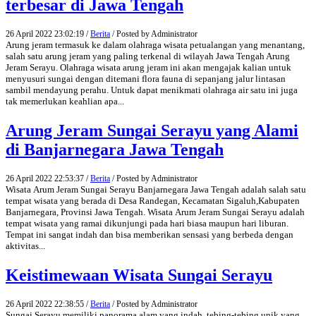
terbesar di Jawa Tengah
26 April 2022 23:02:19 /
Berita
/ Posted by Administrator
Arung jeram termasuk ke dalam olahraga wisata petualangan yang menantang,
salah satu arung jeram yang paling terkenal di wilayah Jawa Tengah Arung
Jeram Serayu. Olahraga wisata arung jeram ini akan mengajak kalian untuk
menyusuri sungai dengan ditemani flora fauna di sepanjang jalur lintasan
sambil mendayung perahu. Untuk dapat menikmati olahraga air satu ini juga
tak memerlukan keahlian apa...
Arung Jeram Sungai Serayu yang Alami
di Banjarnegara Jawa Tengah
26 April 2022 22:53:37 /
Berita
/ Posted by Administrator
Wisata Arum Jeram Sungai Serayu Banjarnegara Jawa Tengah adalah salah satu
tempat wisata yang berada di Desa Randegan, Kecamatan Sigaluh,Kabupaten
Banjarnegara, Provinsi Jawa Tengah. Wisata Arum Jeram Sungai Serayu adalah
tempat wisata yang ramai dikunjungi pada hari biasa maupun hari liburan.
Tempat ini sangat indah dan bisa memberikan sensasi yang berbeda dengan
aktivitas...
Keistimewaan Wisata Sungai Serayu
26 April 2022 22:38:55 /
Berita
/ Posted by Administrator
Sungai Serayu memiliki panorama alam yang indah, tebing-tebing unik yang