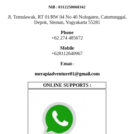
NIB : 0312250068342
Jl. Temulawak, RT 01/RW 04 No 40 Nologaten, Caturtunggal,
Depok, Sleman, Yogyakarta 55281
Phone
+62 274 485672
Mobile
+628112640967
Ema
il :
merapiadventure01@gmail.com
ONLINE SUPPORTS :