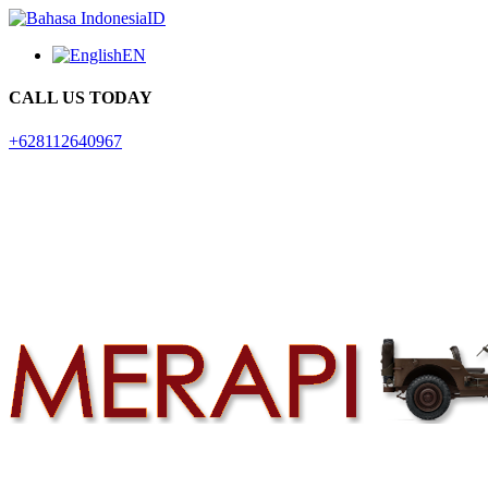
ID
EN
CALL US TODAY
+628112640967