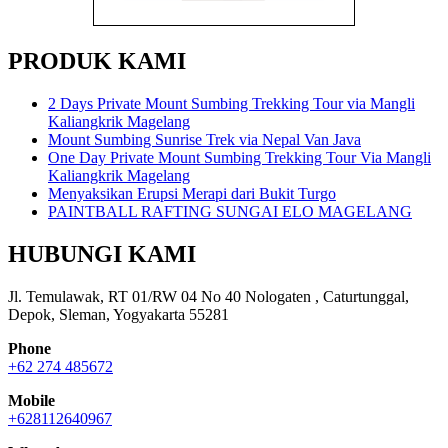
PRODUK KAMI
2 Days Private Mount Sumbing Trekking Tour via Mangli
Kaliangkrik Magelang
Mount Sumbing Sunrise Trek via Nepal Van Java
One Day Private Mount Sumbing Trekking Tour Via Mangli
Kaliangkrik Magelang
Menyaksikan Erupsi Merapi dari Bukit Turgo
PAINTBALL RAFTING SUNGAI ELO MAGELANG
HUBUNGI KAMI
Jl. Temulawak, RT 01/RW 04 No 40 Nologaten , Caturtunggal,
Depok, Sleman, Yogyakarta 55281
Phone
+62 274 485672
Mobile
+628112640967