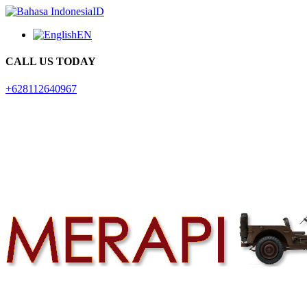
ID
EN
CALL US TODAY
+628112640967