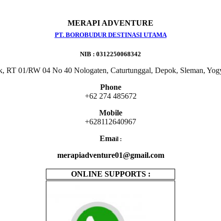
MERAPI ADVENTURE
PT. BOROBUDUR DESTINASI UTAMA
NIB : 0312250068342
k, RT 01/RW 04 No 40 Nologaten, Caturtunggal, Depok, Sleman, Yog
Phone
+62 274 485672
Mobile
+628112640967
Ema
il :
merapiadventure01@gmail.com
ONLINE SUPPORTS :