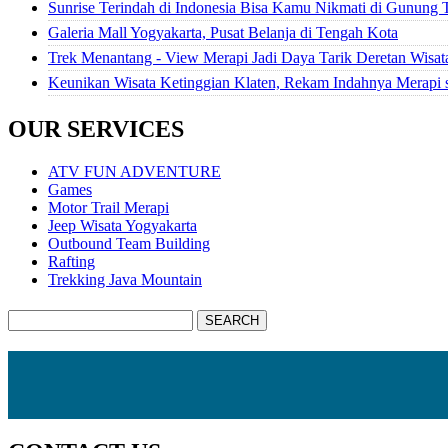
Sunrise Terindah di Indonesia Bisa Kamu Nikmati di Gunung 
Galeria Mall Yogyakarta, Pusat Belanja di Tengah Kota
Trek Menantang - View Merapi Jadi Daya Tarik Deretan Wisat
Keunikan Wisata Ketinggian Klaten, Rekam Indahnya Merapi
OUR SERVICES
ATV FUN ADVENTURE
Games
Motor Trail Merapi
Jeep Wisata Yogyakarta
Outbound Team Building
Rafting
Trekking Java Mountain