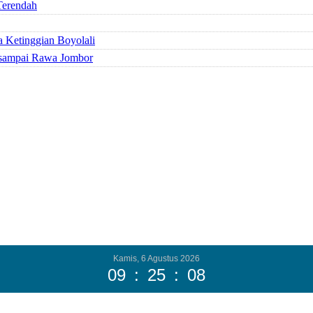
Terendah
a Ketinggian Boyolali
 sampai Rawa Jombor
Kamis, 6 Agustus 2026
09
:
25
:
08