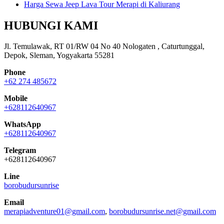
Harga Sewa Jeep Lava Tour Merapi di Kaliurang
HUBUNGI KAMI
Jl. Temulawak, RT 01/RW 04 No 40 Nologaten , Caturtunggal,
Depok, Sleman, Yogyakarta 55281
Phone
+62 274 485672
Mobile
+628112640967
WhatsApp
+628112640967
Telegram
+628112640967
Line
borobudursunrise
Email
merapiadventure01@gmail.com
,
borobudursunrise.net@gmail.com