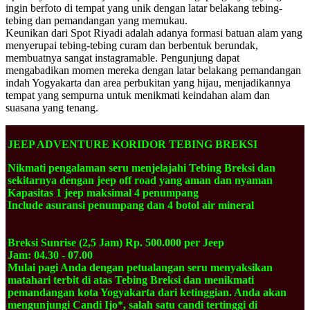
ingin berfoto di tempat yang unik dengan latar belakang tebing-
tebing dan pemandangan yang memukau.
Keunikan dari Spot Riyadi adalah adanya formasi batuan alam yang
menyerupai tebing-tebing curam dan berbentuk berundak,
membuatnya sangat instagramable. Pengunjung dapat
mengabadikan momen mereka dengan latar belakang pemandangan
indah Yogyakarta dan area perbukitan yang hijau, menjadikannya
tempat yang sempurna untuk menikmati keindahan alam dan
suasana yang tenang.
JEEP ADVENTURE KORIDOR TEBING BREKSI
Nikmati pengalaman seru menjelajahi Tebing Breksi dan
sekitarnya dengan jeep off road yang aman dan nyaman
Kapasitas 1 jeep maksimal 4 penumpang
Include asuransi penumpang dan 4 botol air mineral
Breksi Sunrise (2,5 Jam) Rp. 500.000 per Jeep
Jam: 04.30 - 07.00
Mulai pagi Anda dengan petualangan seru menyaksikan
matahari terbit di atas Tebing Breksi dan menikmati
pemandangan kota Yogyakarta dari ketinggian. Anda akan
mengunjungi Candi Ijo*, salah satu candi tertinggi di