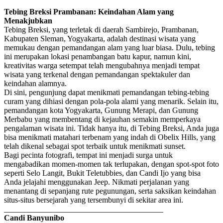
Tebing Breksi Prambanan: Keindahan Alam yang
Menakjubkan
Tebing Breksi, yang terletak di daerah Sambirejo, Prambanan,
Kabupaten Sleman, Yogyakarta, adalah destinasi wisata yang
memukau dengan pemandangan alam yang luar biasa. Dulu, tebing
ini merupakan lokasi penambangan batu kapur, namun kini,
kreativitas warga setempat telah mengubahnya menjadi tempat
wisata yang terkenal dengan pemandangan spektakuler dan
keindahan alamnya.
Di sini, pengunjung dapat menikmati pemandangan tebing-tebing
curam yang dihiasi dengan pola-pola alami yang menarik. Selain itu,
pemandangan kota Yogyakarta, Gunung Merapi, dan Gunung
Merbabu yang membentang di kejauhan semakin memperkaya
pengalaman wisata ini. Tidak hanya itu, di Tebing Breksi, Anda juga
bisa menikmati matahari terbenam yang indah di Obelix Hills, yang
telah dikenal sebagai spot terbaik untuk menikmati sunset.
Bagi pecinta fotografi, tempat ini menjadi surga untuk
mengabadikan momen-momen tak terlupakan, dengan spot-spot foto
seperti Selo Langit, Bukit Teletubbies, dan Candi Ijo yang bisa
Anda jelajahi menggunakan Jeep. Nikmati perjalanan yang
menantang di sepanjang rute pegunungan, serta saksikan keindahan
situs-situs bersejarah yang tersembunyi di sekitar area ini.
________________________________________
Candi Banyunibo