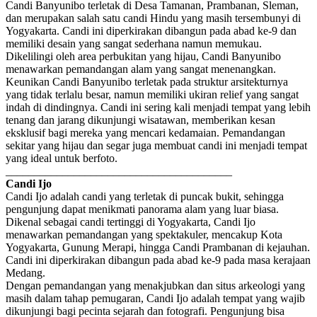
Candi Banyunibo terletak di Desa Tamanan, Prambanan, Sleman,
dan merupakan salah satu candi Hindu yang masih tersembunyi di
Yogyakarta. Candi ini diperkirakan dibangun pada abad ke-9 dan
memiliki desain yang sangat sederhana namun memukau.
Dikelilingi oleh area perbukitan yang hijau, Candi Banyunibo
menawarkan pemandangan alam yang sangat menenangkan.
Keunikan Candi Banyunibo terletak pada struktur arsitekturnya
yang tidak terlalu besar, namun memiliki ukiran relief yang sangat
indah di dindingnya. Candi ini sering kali menjadi tempat yang lebih
tenang dan jarang dikunjungi wisatawan, memberikan kesan
eksklusif bagi mereka yang mencari kedamaian. Pemandangan
sekitar yang hijau dan segar juga membuat candi ini menjadi tempat
yang ideal untuk berfoto.
________________________________________
Candi Ijo
Candi Ijo adalah candi yang terletak di puncak bukit, sehingga
pengunjung dapat menikmati panorama alam yang luar biasa.
Dikenal sebagai candi tertinggi di Yogyakarta, Candi Ijo
menawarkan pemandangan yang spektakuler, mencakup Kota
Yogyakarta, Gunung Merapi, hingga Candi Prambanan di kejauhan.
Candi ini diperkirakan dibangun pada abad ke-9 pada masa kerajaan
Medang.
Dengan pemandangan yang menakjubkan dan situs arkeologi yang
masih dalam tahap pemugaran, Candi Ijo adalah tempat yang wajib
dikunjungi bagi pecinta sejarah dan fotografi. Pengunjung bisa