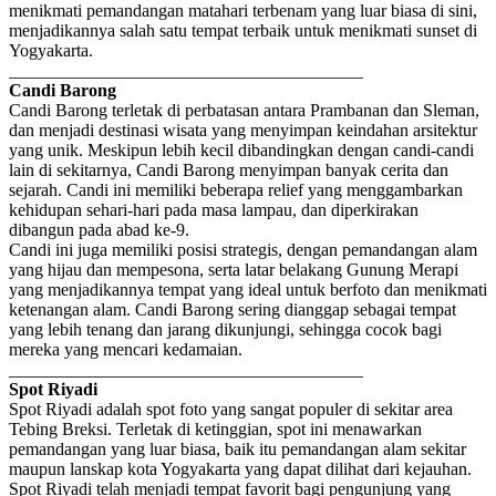
menikmati pemandangan matahari terbenam yang luar biasa di sini,
menjadikannya salah satu tempat terbaik untuk menikmati sunset di
Yogyakarta.
________________________________________
Candi Barong
Candi Barong terletak di perbatasan antara Prambanan dan Sleman,
dan menjadi destinasi wisata yang menyimpan keindahan arsitektur
yang unik. Meskipun lebih kecil dibandingkan dengan candi-candi
lain di sekitarnya, Candi Barong menyimpan banyak cerita dan
sejarah. Candi ini memiliki beberapa relief yang menggambarkan
kehidupan sehari-hari pada masa lampau, dan diperkirakan
dibangun pada abad ke-9.
Candi ini juga memiliki posisi strategis, dengan pemandangan alam
yang hijau dan mempesona, serta latar belakang Gunung Merapi
yang menjadikannya tempat yang ideal untuk berfoto dan menikmati
ketenangan alam. Candi Barong sering dianggap sebagai tempat
yang lebih tenang dan jarang dikunjungi, sehingga cocok bagi
mereka yang mencari kedamaian.
________________________________________
Spot Riyadi
Spot Riyadi adalah spot foto yang sangat populer di sekitar area
Tebing Breksi. Terletak di ketinggian, spot ini menawarkan
pemandangan yang luar biasa, baik itu pemandangan alam sekitar
maupun lanskap kota Yogyakarta yang dapat dilihat dari kejauhan.
Spot Riyadi telah menjadi tempat favorit bagi pengunjung yang