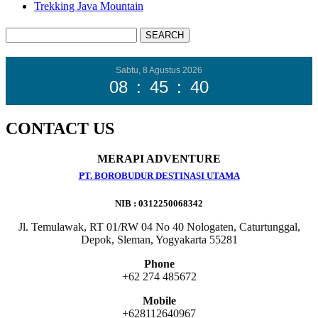
Trekking Java Mountain
Sabtu, 8 Agustus 2026
08
:
45
:
42
CONTACT US
MERAPI ADVENTURE
PT. BOROBUDUR DESTINASI UTAMA
NIB : 0312250068342
Jl. Temulawak, RT 01/RW 04 No 40 Nologaten, Caturtunggal,
Depok, Sleman, Yogyakarta 55281
Phone
+62 274 485672
Mobile
+628112640967