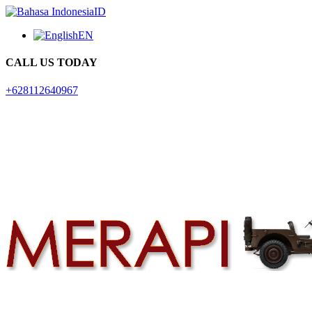
ID
EN
CALL US TODAY
+628112640967