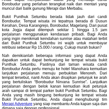
Borobudur yang perlahan terangkat naik dan mentari yang
muncul dari balik gunung Merapi dan Merbabu.
Bukit Punthuk Setumbu berada tidak jauh dari candi
Borobudur. Tempat wisata ini tepatnya berada di Dusun
Kerahan, Desa Karangrejo, Borobudur, Magelang. Dari pusat
kota Jogja dapat ditempuh sekitar 1 hingga 1.5 jam
perjalanan menggunakan kendaraan pribadi. Bagi Anda
yang ingin menikmati keindahan sunrise atau matahari terbit
dari Bukit Punthuk Setumbu ini wajib untuk membayar
retribusi sebesar Rp 15.000 / orang. Cukup murah bukan?
Nah demikianlah beberapa informasi yang dapat Anda
dapatkan untuk dapat berkunjung ke tempat wisata bukit
Punthuk Setumbu. Pastinya dari taman wisata candi
Borobudur Anda perlu menuju ke hotel Manohara kemudian
lanjutkan perjalanan menuju perbukitan Menoreh. Dari
tempat tersebut, nanti Anda akan disajikan petunjuk ke arah
yang bertuliskan “Borobudur Nirvana Sunrise”. Lanjutkan
perjalanan dengan belok kanan kemudian ikuti petunjuk
arah sampai di tempat parker bukit Punthuk Setumbu. Bagi
Anda yang masih bingung berkunjung ke tempat wisata
Bukit Punthuk Setumbu, Anda dapat menghubungi tim
Merapi Adventure
yang siap membantu Anda kapan saja dan
dimana saja dengan professional.