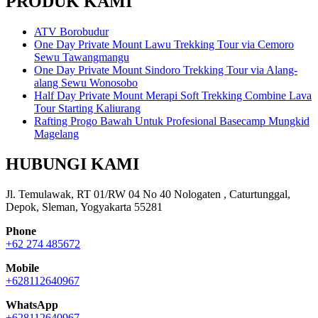
PRODUK KAMI
ATV Borobudur
One Day Private Mount Lawu Trekking Tour via Cemoro
Sewu Tawangmangu
One Day Private Mount Sindoro Trekking Tour via Alang-
alang Sewu Wonosobo
Half Day Private Mount Merapi Soft Trekking Combine Lava
Tour Starting Kaliurang
Rafting Progo Bawah Untuk Profesional Basecamp Mungkid
Magelang
HUBUNGI KAMI
Jl. Temulawak, RT 01/RW 04 No 40 Nologaten , Caturtunggal,
Depok, Sleman, Yogyakarta 55281
Phone
+62 274 485672
Mobile
+628112640967
WhatsApp
+628112640967