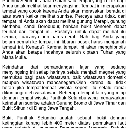
Punthuk Setumbu adalah salah satu tempat yang cocok bagi
Anda untuk melihat fajar menyingsing. Tempat ini merupakan
tempat yang cocok karena Anda akan merasakan berada di
atas awan ketika melihat sunrise. Percaya atau tidak, dari
tempat ini Anda akan dapat melihat gunung Merapi, gunung
Merbabu, candi Borobudur, bahkan bukit Menoreh dapat
terlihat dari tempat ini. Pastinya untuk dapat melihat itu
semua, cuacanya pun harus cerah. Nah, bagi Anda yang
belum pernah ke tempat ini, liburan besok harus menjamah
tempat ini. Kenapa? Karena tempat ini akan menghipnotis
Anda akan betapa indahnya seluruh ciptaan Tuhan yang
Maha Mulia.
Keindahan dari pemandangan fajar yang sedang
menyingsing ini setiap harinya selalu menjadi magnet yang
memukau bagi para wisatawan, baik wisatawan domestik
maupun wisatawan mancanegara.Oleh karena itu, tidak
heran jika tempat-tempat wisata seperti itu selalu ramai
dikunjungi oleh wisatawan. Beberapa tempat lain yang mirip
dengan tempat wisata Punthuk Setumbu yang menawarkan
keindahan sunrise adalah Gunung Bromo di Jawa Timur dan
Bukit Sikunir di Dieng Jawa Tengah.
Bukit Punthuk Setumbu adalah sebuah bukit dengan
ketinggian kurang lebih 400 meter diatas permukaan laut