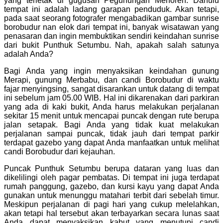
yang terletak di gugusan Pegunungan Menoreh. Dahulu
tempat ini adalah ladang garapan penduduk. Akan tetapi,
pada saat seorang fotografer mengabadikan gambar sunrise
borobudur nan elok dari tempat ini, banyak wisatawan yang
penasaran dan ingin membuktikan sendiri keindahan sunrise
dari bukit Punthuk Setumbu. Nah, apakah salah satunya
adalah Anda?
Bagi Anda yang ingin menyaksikan keindahan gunung
Merapi, gunung Merbabu, dan candi Borobudur di waktu
fajar menyingsing, sangat disarankan untuk datang di tempat
ini sebelum jam 05.00 WIB. Hal ini dikarenakan dari parkiran
yang ada di kaki bukit, Anda harus melakukan perjalanan
sekitar 15 menit untuk mencapai puncak dengan rute berupa
jalan setapak. Bagi Anda yang tidak kuat melakukan
perjalanan sampai puncak, tidak jauh dari tempat parkir
terdapat gazebo yang dapat Anda manfaatkan untuk melihat
candi Borobudur dari kejauhan.
Puncak Punthuk Setumbu berupa dataran yang luas dan
dikelilingi oleh pagar pembatas. Di tempat ini juga terdapat
rumah panggung, gazebo, dan kursi kayu yang dapat Anda
gunakan untuk menunggu matahari terbit dari sebelah timur.
Meskipun perjalanan di pagi hari yang cukup melelahkan,
akan tetapi hal tersebut akan terbayarkan secara lunas saat
Anda dapat menyaksikan kabut yang menutupi candi