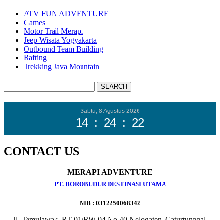
ATV FUN ADVENTURE
Games
Motor Trail Merapi
Jeep Wisata Yogyakarta
Outbound Team Building
Rafting
Trekking Java Mountain
Sabtu, 8 Agustus 2026
14
:
24
:
23
CONTACT US
MERAPI ADVENTURE
PT. BOROBUDUR DESTINASI UTAMA
NIB : 0312250068342
Jl. Temulawak, RT 01/RW 04 No 40 Nologaten, Caturtunggal,