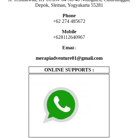
Depok, Sleman, Yogyakarta 55281
Phone
+62 274 485672
Mobile
+628112640967
Ema
il :
merapiadventure01@gmail.com
ONLINE SUPPORTS :