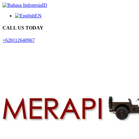
ID
EN
CALL US TODAY
+628112640967