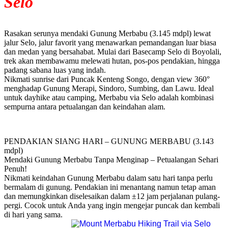
Selo
Rasakan serunya mendaki Gunung Merbabu (3.145 mdpl) lewat
jalur Selo, jalur favorit yang menawarkan pemandangan luar biasa
dan medan yang bersahabat. Mulai dari Basecamp Selo di Boyolali,
trek akan membawamu melewati hutan, pos-pos pendakian, hingga
padang sabana luas yang indah.
Nikmati sunrise dari Puncak Kenteng Songo, dengan view 360°
menghadap Gunung Merapi, Sindoro, Sumbing, dan Lawu. Ideal
untuk dayhike atau camping, Merbabu via Selo adalah kombinasi
sempurna antara petualangan dan keindahan alam.
PENDAKIAN SIANG HARI – GUNUNG MERBABU (3.143
mdpl)
Mendaki Gunung Merbabu Tanpa Menginap – Petualangan Sehari
Penuh!
Nikmati keindahan Gunung Merbabu dalam satu hari tanpa perlu
bermalam di gunung. Pendakian ini menantang namun tetap aman
dan memungkinkan diselesaikan dalam ±12 jam perjalanan pulang-
pergi. Cocok untuk Anda yang ingin mengejar puncak dan kembali
di hari yang sama.