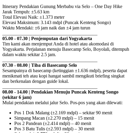
Itinerary Pendakian Gunung Merbabu via Selo – One Day Hike
Jarak Tempuh: ±5.63 km
Total Elevasi Naik: ±1.373 meter
Elevasi Maksimum: 3.143 mdpl (Puncak Kenteng Songo)
Waktu Mendaki: ±6 jam naik dan ±4 jam turun
________________________________________
05.00 - 07.30 | Penjemputan dari Yogyakarta
Tim kami akan menjemput Anda di hotel atau akomodasi di
Yogyakarta. Perjalanan menuju Basecamp Selo, Boyolali, ditempuh
dalam waktu sekitar 2.5 jam.
________________________________________
07.30 - 08.00 | Tiba di Basecamp Selo
Sesampainya di basecamp (ketinggian ±1.636 mdpl), peserta dapat
menikmati teh atau kopi hangat sambil mengikuti briefing singkat
dan berkenalan dengan guide lokal.
________________________________________
08.00 - 14.00 | Pendakian Menuju Puncak Kenteng Songo
(sekitar 6 jam)
Mulai pendakian melalui jalur Selo. Pos-pos yang akan dilewati:
Pos 1 Dok Malang (±2.169 mdpl) – sekitar 90 menit
Simpang Macan (±2.270 mdpl) – 15 menit
Pos 2 Pandean (±2.414 mdpl) – 40 menit
Pos 3 Batu Tulis (±2.593 mdpl) – 30 menit