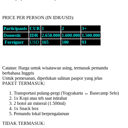
PRICE PER PERSON (IN IDR/USD):
Participants
CUR
1
2
3+
Domestic
IDR
2.650.000
1.600.000
1.500.000
Foreigner
USD
165
100
93
Catatan: Harga untuk wisatawan asing, termasuk pemandu
berbahasa Inggris
Untuk pemesanan, diperlukan salinan paspor yang jelas
PAKET TERMASUK:
Transportasi pulang-pergi (Yogyakarta ↔ Basecamp Selo)
1x Kopi atau teh saat istirahat
2 botol air mineral (1.500ml)
1x Snack box
Pemandu lokal berpengalaman
TIDAK TERMASUK: