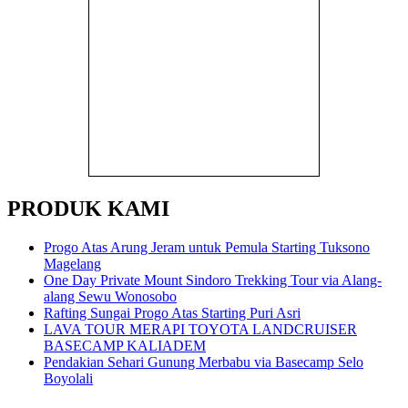
PRODUK KAMI
Progo Atas Arung Jeram untuk Pemula Starting Tuksono
Magelang
One Day Private Mount Sindoro Trekking Tour via Alang-
alang Sewu Wonosobo
Rafting Sungai Progo Atas Starting Puri Asri
LAVA TOUR MERAPI TOYOTA LANDCRUISER
BASECAMP KALIADEM
Pendakian Sehari Gunung Merbabu via Basecamp Selo
Boyolali