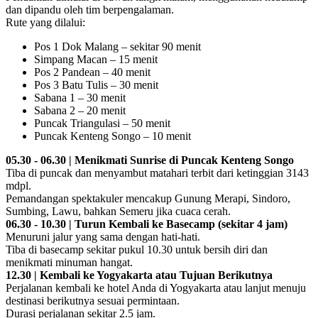
dan dipandu oleh tim berpengalaman.
Rute yang dilalui:
Pos 1 Dok Malang – sekitar 90 menit
Simpang Macan – 15 menit
Pos 2 Pandean – 40 menit
Pos 3 Batu Tulis – 30 menit
Sabana 1 – 30 menit
Sabana 2 – 20 menit
Puncak Triangulasi – 50 menit
Puncak Kenteng Songo – 10 menit
05.30 - 06.30 | Menikmati Sunrise di Puncak Kenteng Songo
Tiba di puncak dan menyambut matahari terbit dari ketinggian 3143
mdpl.
Pemandangan spektakuler mencakup Gunung Merapi, Sindoro,
Sumbing, Lawu, bahkan Semeru jika cuaca cerah.
06.30 - 10.30 | Turun Kembali ke Basecamp (sekitar 4 jam)
Menuruni jalur yang sama dengan hati-hati.
Tiba di basecamp sekitar pukul 10.30 untuk bersih diri dan
menikmati minuman hangat.
12.30 | Kembali ke Yogyakarta atau Tujuan Berikutnya
Perjalanan kembali ke hotel Anda di Yogyakarta atau lanjut menuju
destinasi berikutnya sesuai permintaan.
Durasi perjalanan sekitar 2.5 jam.