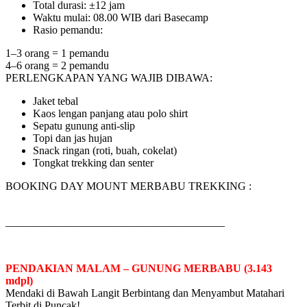
Total durasi: ±12 jam
Waktu mulai: 08.00 WIB dari Basecamp
Rasio pemandu:
1–3 orang = 1 pemandu
4–6 orang = 2 pemandu
PERLENGKAPAN YANG WAJIB DIBAWA:
Jaket tebal
Kaos lengan panjang atau polo shirt
Sepatu gunung anti-slip
Topi dan jas hujan
Snack ringan (roti, buah, cokelat)
Tongkat trekking dan senter
BOOKING DAY MOUNT MERBABU TREKKING :
________________________________________
PENDAKIAN MALAM – GUNUNG MERBABU (3.143
mdpl)
Mendaki di Bawah Langit Berbintang dan Menyambut Matahari
Terbit di Puncak!