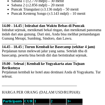
Sabana 1 (±2.770 mdpl) – 30 menit
Sabana 2 (±2.856 mdpl) – 20 menit
Puncak Triangulasi (±3.136 mdpl) – 50 menit
Puncak Kenteng Songo (±3.143 mdpl) – 10 menit
________________________________________
14.00 - 14.45 | Istirahat dan Waktu Bebas di Puncak
Istirahat sejenak, menikmati bekal ringan, dan menikmati panorama
indah dari atas gunung. Dari sini, Anda bisa melihat pemandangan
Gunung Merapi, Sumbing, Sindoro, dan Lawu.
________________________________________
14.45 - 18.45 | Turun Kembali ke Basecamp (sekitar 4 jam)
Perjalanan turun melewati jalur yang sama. Setelah tiba di
basecamp, peserta bisa bersih diri dan beristirahat sejenak.
________________________________________
19.00 - Selesai | Kembali ke Yogyakarta atau Tujuan
Berikutnya
Perjalanan kembali ke hotel atau destinasi Anda di Yogyakarta. Tur
selesai.
________________________________________
HARGA PER ORANG (DALAM USD/RUPIAH):
Participants
CUR
1
2
3+