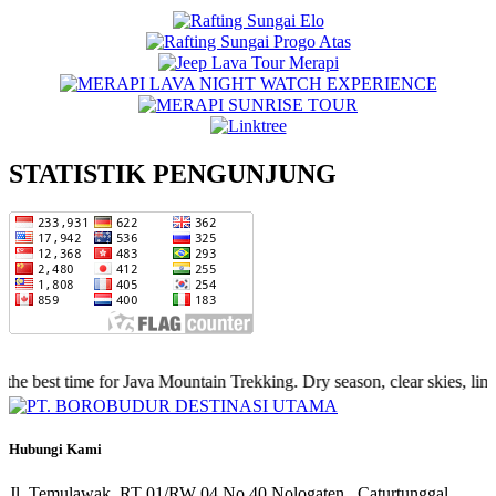
STATISTIK PENGUNJUNG
est time for Java Mountain Trekking. Dry season, clear skies, limited
Hubungi
Kami
Jl. Temulawak, RT 01/RW 04 No 40 Nologaten , Caturtunggal,