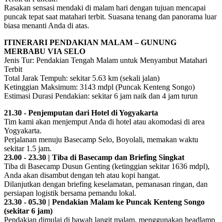
Rasakan sensasi mendaki di malam hari dengan tujuan mencapai
puncak tepat saat matahari terbit. Suasana tenang dan panorama luar
biasa menanti Anda di atas.
ITINERARI PENDAKIAN MALAM – GUNUNG
MERBABU VIA SELO
Jenis Tur: Pendakian Tengah Malam untuk Menyambut Matahari
Terbit
Total Jarak Tempuh: sekitar 5.63 km (sekali jalan)
Ketinggian Maksimum: 3143 mdpl (Puncak Kenteng Songo)
Estimasi Durasi Pendakian: sekitar 6 jam naik dan 4 jam turun
21.30 - Penjemputan dari Hotel di Yogyakarta
Tim kami akan menjemput Anda di hotel atau akomodasi di area
Yogyakarta.
Perjalanan menuju Basecamp Selo, Boyolali, memakan waktu
sekitar 1.5 jam.
23.00 - 23.30 | Tiba di Basecamp dan Briefing Singkat
Tiba di Basecamp Dusun Genting (ketinggian sekitar 1636 mdpl),
Anda akan disambut dengan teh atau kopi hangat.
Dilanjutkan dengan briefing keselamatan, pemanasan ringan, dan
persiapan logistik bersama pemandu lokal.
23.30 - 05.30 | Pendakian Malam ke Puncak Kenteng Songo
(sekitar 6 jam)
Pendakian dimulai di bawah langit malam, menggunakan headlamp