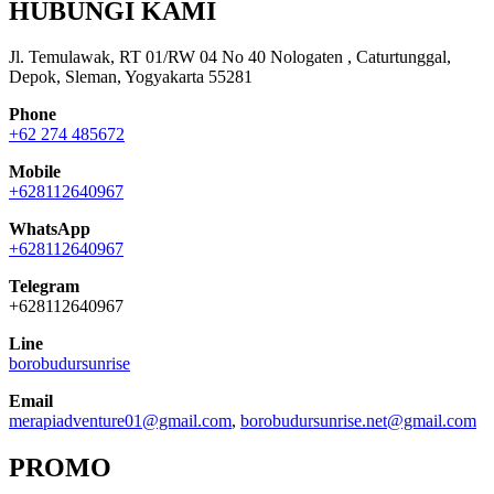
HUBUNGI KAMI
Jl. Temulawak, RT 01/RW 04 No 40 Nologaten , Caturtunggal,
Depok, Sleman, Yogyakarta 55281
Phone
+62 274 485672
Mobile
+628112640967
WhatsApp
+628112640967
Telegram
+628112640967
Line
borobudursunrise
Email
merapiadventure01@gmail.com
,
borobudursunrise.net@gmail.com
PROMO