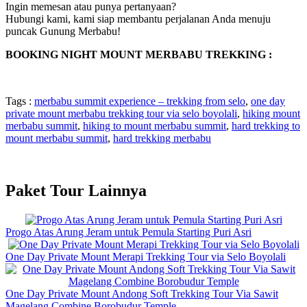
Ingin memesan atau punya pertanyaan?
Hubungi kami, kami siap membantu perjalanan Anda menuju
puncak Gunung Merbabu!
BOOKING NIGHT MOUNT MERBABU TREKKING :
Tags :
merbabu summit experience – trekking from selo
,
one day
private mount merbabu trekking tour via selo boyolali
,
hiking mount
merbabu summit
,
hiking to mount merbabu summit
,
hard trekking to
mount merbabu summit
,
hard trekking merbabu
Paket Tour Lainnya
Progo Atas Arung Jeram untuk Pemula Starting Puri Asri
One Day Private Mount Merapi Trekking Tour via Selo Boyolali
One Day Private Mount Andong Soft Trekking Tour Via Sawit
Magelang Combine Borobudur Temple