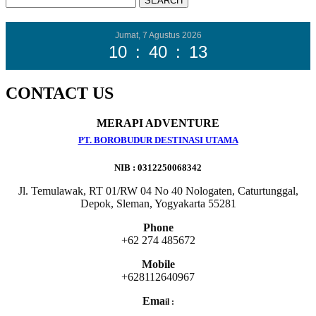
Jumat, 7 Agustus 2026
10
:
40
:
13
CONTACT US
MERAPI ADVENTURE
PT. BOROBUDUR DESTINASI UTAMA
NIB : 0312250068342
Jl. Temulawak, RT 01/RW 04 No 40 Nologaten, Caturtunggal,
Depok, Sleman, Yogyakarta 55281
Phone
+62 274 485672
Mobile
+628112640967
Ema
il :