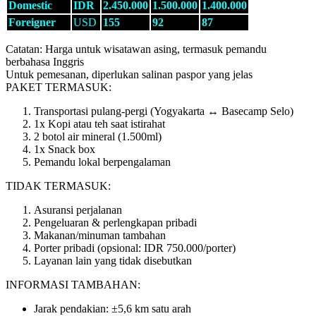
Domestic
IDR
2.450.000
1.500.000
1.400.000
Foreigner
USD
155
92
87
Catatan: Harga untuk wisatawan asing, termasuk pemandu
berbahasa Inggris
Untuk pemesanan, diperlukan salinan paspor yang jelas
PAKET TERMASUK:
Transportasi pulang-pergi (Yogyakarta ↔ Basecamp Selo)
1x Kopi atau teh saat istirahat
2 botol air mineral (1.500ml)
1x Snack box
Pemandu lokal berpengalaman
TIDAK TERMASUK:
Asuransi perjalanan
Pengeluaran & perlengkapan pribadi
Makanan/minuman tambahan
Porter pribadi (opsional: IDR 750.000/porter)
Layanan lain yang tidak disebutkan
INFORMASI TAMBAHAN:
Jarak pendakian: ±5,6 km satu arah