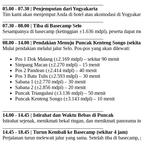
________________________________________
05.00 - 07.30 | Penjemputan dari Yogyakarta
Tim kami akan menjemput Anda di hotel atau akomodasi di Yogyakart
________________________________________
07.30 - 08.00 | Tiba di Basecamp Selo
Sesampainya di basecamp (ketinggian ±1.636 mdpl), peserta dapat men
________________________________________
08.00 - 14.00 | Pendakian Menuju Puncak Kenteng Songo (sekita
Mulai pendakian melalui jalur Selo. Pos-pos yang akan dilewati:
Pos 1 Dok Malang (±2.169 mdpl) – sekitar 90 menit
Simpang Macan (±2.270 mdpl) – 15 menit
Pos 2 Pandean (±2.414 mdpl) – 40 menit
Pos 3 Batu Tulis (±2.593 mdpl) – 30 menit
Sabana 1 (±2.770 mdpl) – 30 menit
Sabana 2 (±2.856 mdpl) – 20 menit
Puncak Triangulasi (±3.136 mdpl) – 50 menit
Puncak Kenteng Songo (±3.143 mdpl) – 10 menit
________________________________________
14.00 - 14.45 | Istirahat dan Waktu Bebas di Puncak
Istirahat sejenak, menikmati bekal ringan, dan menikmati panorama 
________________________________________
14.45 - 18.45 | Turun Kembali ke Basecamp (sekitar 4 jam)
Perjalanan turun melewati jalur yang sama. Setelah tiba di basecamp, pe