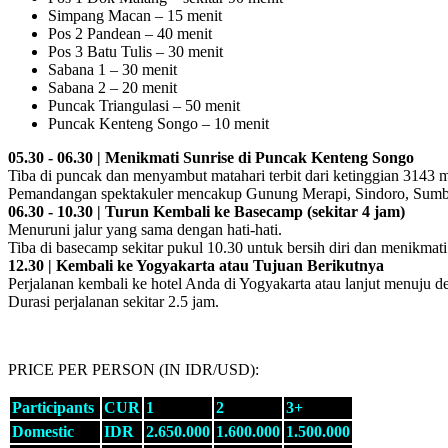
Simpang Macan – 15 menit
Pos 2 Pandean – 40 menit
Pos 3 Batu Tulis – 30 menit
Sabana 1 – 30 menit
Sabana 2 – 20 menit
Puncak Triangulasi – 50 menit
Puncak Kenteng Songo – 10 menit
05.30 - 06.30 | Menikmati Sunrise di Puncak Kenteng Songo
Tiba di puncak dan menyambut matahari terbit dari ketinggian 3143 
Pemandangan spektakuler mencakup Gunung Merapi, Sindoro, Sumbi
06.30 - 10.30 | Turun Kembali ke Basecamp (sekitar 4 jam)
Menuruni jalur yang sama dengan hati-hati.
Tiba di basecamp sekitar pukul 10.30 untuk bersih diri dan menikma
12.30 | Kembali ke Yogyakarta atau Tujuan Berikutnya
Perjalanan kembali ke hotel Anda di Yogyakarta atau lanjut menuju de
Durasi perjalanan sekitar 2.5 jam.
PRICE PER PERSON (IN IDR/USD):
Participants
CUR
1
2
3+
Domestic
IDR
2.650.000
1.600.000
1.500.000