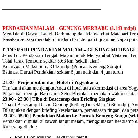
________________________________________
PENDAKIAN MALAM – GUNUNG MERBABU (3.143 mdpl)
Mendaki di Bawah Langit Berbintang dan Menyambut Matahari Terbi
Rasakan sensasi mendaki di malam hari dengan tujuan mencapai puncak
ITINERARI PENDAKIAN MALAM – GUNUNG MERBABU 
Jenis Tur: Pendakian Tengah Malam untuk Menyambut Matahari Terb
Total Jarak Tempuh: sekitar 5.63 km (sekali jalan)
Ketinggian Maksimum: 3143 mdpl (Puncak Kenteng Songo)
Estimasi Durasi Pendakian: sekitar 6 jam naik dan 4 jam turun
21.30 - Penjemputan dari Hotel di Yogyakarta
Tim kami akan menjemput Anda di hotel atau akomodasi di area Yogy
Perjalanan menuju Basecamp Selo, Boyolali, memakan waktu sekitar 
23.00 - 23.30 | Tiba di Basecamp dan Briefing Singkat
Tiba di Basecamp Dusun Genting (ketinggian sekitar 1636 mdpl), And
Dilanjutkan dengan briefing keselamatan, pemanasan ringan, dan pers
23.30 - 05.30 | Pendakian Malam ke Puncak Kenteng Songo (seki
Pendakian dimulai di bawah langit malam, menggunakan headlamp d
Rute yang dilalui:
Pos 1 Dok Malang – sekitar 90 menit