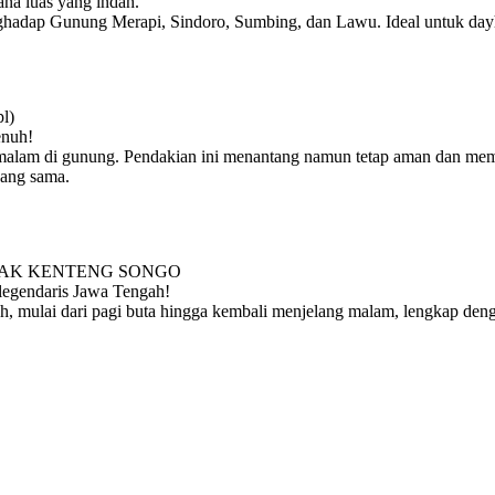
na luas yang indah.
ghadap Gunung Merapi, Sindoro, Sumbing, dan Lawu. Ideal untuk dayh
l)
enuh!
malam di gunung. Pendakian ini menantang namun tetap aman dan memu
yang sama.
NCAK KENTENG SONGO
legendaris Jawa Tengah!
, mulai dari pagi buta hingga kembali menjelang malam, lengkap de