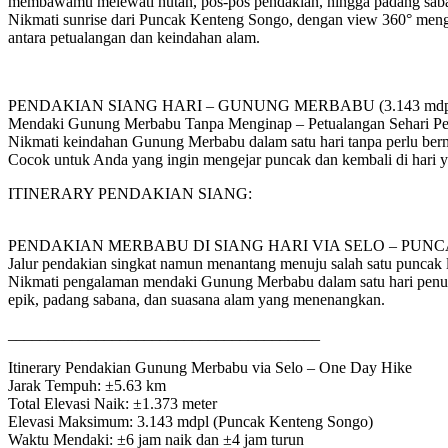
membawamu melewati hutan, pos-pos pendakian, hingga padang saba
Nikmati sunrise dari Puncak Kenteng Songo, dengan view 360° men
antara petualangan dan keindahan alam.
PENDAKIAN SIANG HARI – GUNUNG MERBABU (3.143 mdp
Mendaki Gunung Merbabu Tanpa Menginap – Petualangan Sehari P
Nikmati keindahan Gunung Merbabu dalam satu hari tanpa perlu ber
Cocok untuk Anda yang ingin mengejar puncak dan kembali di hari 
ITINERARY PENDAKIAN SIANG:
PENDAKIAN MERBABU DI SIANG HARI VIA SELO – PU
Jalur pendakian singkat namun menantang menuju salah satu puncak 
Nikmati pengalaman mendaki Gunung Merbabu dalam satu hari penuh
epik, padang sabana, dan suasana alam yang menenangkan.
_______________________________________
Itinerary Pendakian Gunung Merbabu via Selo – One Day Hike
Jarak Tempuh: ±5.63 km
Total Elevasi Naik: ±1.373 meter
Elevasi Maksimum: 3.143 mdpl (Puncak Kenteng Songo)
Waktu Mendaki: ±6 jam naik dan ±4 jam turun