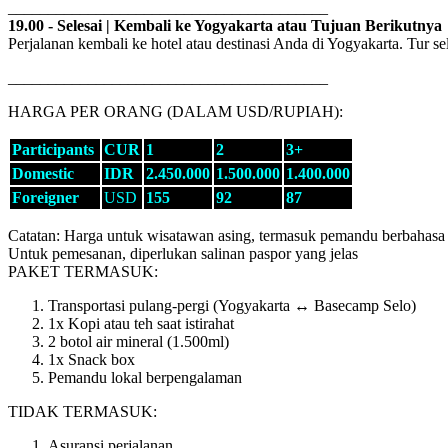
________________________________________
19.00 - Selesai | Kembali ke Yogyakarta atau Tujuan Berikutnya
Perjalanan kembali ke hotel atau destinasi Anda di Yogyakarta. Tur sel
________________________________________
HARGA PER ORANG (DALAM USD/RUPIAH):
Participants
CUR
1
2
3+
Domestic
IDR
2.450.000
1.500.000
1.400.000
Foreigner
USD
155
92
87
Catatan: Harga untuk wisatawan asing, termasuk pemandu berbahasa 
Untuk pemesanan, diperlukan salinan paspor yang jelas
PAKET TERMASUK:
Transportasi pulang-pergi (Yogyakarta ↔ Basecamp Selo)
1x Kopi atau teh saat istirahat
2 botol air mineral (1.500ml)
1x Snack box
Pemandu lokal berpengalaman
TIDAK TERMASUK:
Asuransi perjalanan