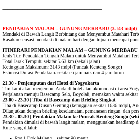
________________________________________
PENDAKIAN MALAM – GUNUNG MERBABU (3.143 mdpl)
Mendaki di Bawah Langit Berbintang dan Menyambut Matahari Terbi
Rasakan sensasi mendaki di malam hari dengan tujuan mencapai puncak
ITINERARI PENDAKIAN MALAM – GUNUNG MERBABU 
Jenis Tur: Pendakian Tengah Malam untuk Menyambut Matahari Terb
Total Jarak Tempuh: sekitar 5.63 km (sekali jalan)
Ketinggian Maksimum: 3143 mdpl (Puncak Kenteng Songo)
Estimasi Durasi Pendakian: sekitar 6 jam naik dan 4 jam turun
21.30 - Penjemputan dari Hotel di Yogyakarta
Tim kami akan menjemput Anda di hotel atau akomodasi di area Yogy
Perjalanan menuju Basecamp Selo, Boyolali, memakan waktu sekitar 
23.00 - 23.30 | Tiba di Basecamp dan Briefing Singkat
Tiba di Basecamp Dusun Genting (ketinggian sekitar 1636 mdpl), And
Dilanjutkan dengan briefing keselamatan, pemanasan ringan, dan pers
23.30 - 05.30 | Pendakian Malam ke Puncak Kenteng Songo (seki
Pendakian dimulai di bawah langit malam, menggunakan headlamp d
Rute yang dilalui:
Pos 1 Dok Malang – sekitar 90 menit