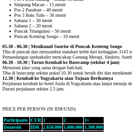
Simpang Macan – 15 menit
Pos 2 Pandean – 40 menit
Pos 3 Batu Tulis – 30 menit
Sabana 1 – 30 menit
Sabana 2 – 20 menit
Puncak Triangulasi – 50 menit
Puncak Kenteng Songo – 10 menit
05.30 - 06.30 | Menikmati Sunrise di Puncak Kenteng Songo
Tiba di puncak dan menyambut matahari terbit dari ketinggian 3143 
Pemandangan spektakuler mencakup Gunung Merapi, Sindoro, Sumbi
06.30 - 10.30 | Turun Kembali ke Basecamp (sekitar 4 jam)
Menuruni jalur yang sama dengan hati-hati.
Tiba di basecamp sekitar pukul 10.30 untuk bersih diri dan menikma
12.30 | Kembali ke Yogyakarta atau Tujuan Berikutnya
Perjalanan kembali ke hotel Anda di Yogyakarta atau lanjut menuju de
Durasi perjalanan sekitar 2.5 jam.
PRICE PER PERSON (IN IDR/USD):
Participants
CUR
1
2
3+
Domestic
IDR
2.650.000
1.600.000
1.500.000