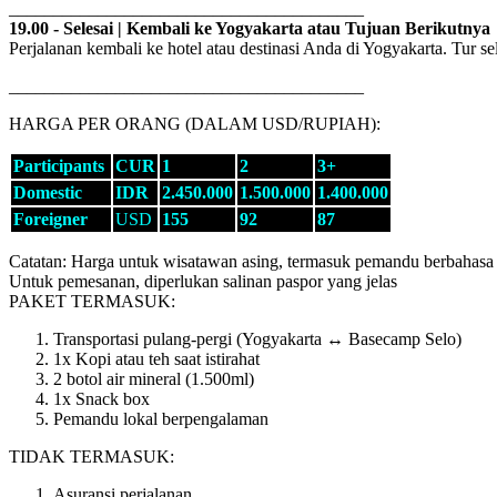
________________________________________
19.00 - Selesai | Kembali ke Yogyakarta atau Tujuan Berikutnya
Perjalanan kembali ke hotel atau destinasi Anda di Yogyakarta. Tur sel
________________________________________
HARGA PER ORANG (DALAM USD/RUPIAH):
Participants
CUR
1
2
3+
Domestic
IDR
2.450.000
1.500.000
1.400.000
Foreigner
USD
155
92
87
Catatan: Harga untuk wisatawan asing, termasuk pemandu berbahasa 
Untuk pemesanan, diperlukan salinan paspor yang jelas
PAKET TERMASUK:
Transportasi pulang-pergi (Yogyakarta ↔ Basecamp Selo)
1x Kopi atau teh saat istirahat
2 botol air mineral (1.500ml)
1x Snack box
Pemandu lokal berpengalaman
TIDAK TERMASUK:
Asuransi perjalanan