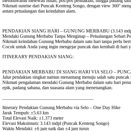
membawamu melewati hutan, pos-pos pendakian, hingga padang saba
Nikmati sunrise dari Puncak Kenteng Songo, dengan view 360° men
antara petualangan dan keindahan alam.
PENDAKIAN SIANG HARI – GUNUNG MERBABU (3.143 mdp
Mendaki Gunung Merbabu Tanpa Menginap – Petualangan Sehari P
Nikmati keindahan Gunung Merbabu dalam satu hari tanpa perlu ber
Cocok untuk Anda yang ingin mengejar puncak dan kembali di hari 
ITINERARY PENDAKIAN SIANG:
PENDAKIAN MERBABU DI SIANG HARI VIA SELO – PU
Jalur pendakian singkat namun menantang menuju salah satu puncak 
Nikmati pengalaman mendaki Gunung Merbabu dalam satu hari penuh
epik, padang sabana, dan suasana alam yang menenangkan.
_______________________________________
Itinerary Pendakian Gunung Merbabu via Selo – One Day Hike
Jarak Tempuh: ±5.63 km
Total Elevasi Naik: ±1.373 meter
Elevasi Maksimum: 3.143 mdpl (Puncak Kenteng Songo)
Waktu Mendaki: ±6 jam naik dan ±4 jam turun