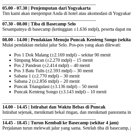
________________________________________
05.00 - 07.30 | Penjemputan dari Yogyakarta
Tim kami akan menjemput Anda di hotel atau akomodasi di Yogyakart
________________________________________
07.30 - 08.00 | Tiba di Basecamp Selo
Sesampainya di basecamp (ketinggian ±1.636 mdpl), peserta dapat men
________________________________________
08.00 - 14.00 | Pendakian Menuju Puncak Kenteng Songo (sekita
Mulai pendakian melalui jalur Selo. Pos-pos yang akan dilewati:
Pos 1 Dok Malang (±2.169 mdpl) – sekitar 90 menit
Simpang Macan (±2.270 mdpl) – 15 menit
Pos 2 Pandean (±2.414 mdpl) – 40 menit
Pos 3 Batu Tulis (±2.593 mdpl) – 30 menit
Sabana 1 (±2.770 mdpl) – 30 menit
Sabana 2 (±2.856 mdpl) – 20 menit
Puncak Triangulasi (±3.136 mdpl) – 50 menit
Puncak Kenteng Songo (±3.143 mdpl) – 10 menit
________________________________________
14.00 - 14.45 | Istirahat dan Waktu Bebas di Puncak
Istirahat sejenak, menikmati bekal ringan, dan menikmati panorama 
________________________________________
14.45 - 18.45 | Turun Kembali ke Basecamp (sekitar 4 jam)
Perjalanan turun melewati jalur yang sama. Setelah tiba di basecamp, pe