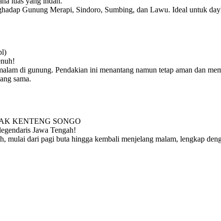
na luas yang indah.
ghadap Gunung Merapi, Sindoro, Sumbing, dan Lawu. Ideal untuk dayh
l)
enuh!
malam di gunung. Pendakian ini menantang namun tetap aman dan memu
yang sama.
NCAK KENTENG SONGO
legendaris Jawa Tengah!
, mulai dari pagi buta hingga kembali menjelang malam, lengkap de