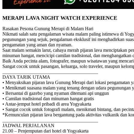
MERAPI LAVA NIGHT WATCH EXPERIENCE
Rasakan Pesona Gunung Merapi di Malam Hari
Nikmati salah satu pengalaman wisata malam paling istimewa di Yogy
pegunungan yang sejuk, pengalaman eksklusif ini menghadirkan suasa
pengamatan yang aman dan nyaman.
Saat malam semakin larut, cahaya merah pijaran lava menciptakan 
minuman hangat, mencicipi camilan tradisional, dan menghangatkan 
Baik Anda pecinta alam, fotografer, maupun wisatawan yang mencar
Sangat cocok untuk pasangan, keluarga, solo traveler, maupun kelomp
________________________________________
DAYA TARIK UTAMA
• Menyaksikan pijaran lava Gunung Merapi dari lokasi pengamatan 
• Menikmati suasana malam yang tenang dengan udara pegunungan y
• Bersantai di gazebo yang nyaman ditemani api unggun
• Camilan tradisional dan minuman hangat gratis
• Antar-jemput hotel pribadi di area Yogyakarta
• Sangat cocok untuk fotografi malam, menikmati bintang, dan pecint
*Kemunculan pijaran lava bergantung pada aktivitas vulkanik dan kon
________________________________________
JADWAL PERJALANAN
21.00 – Penjemputan dari hotel di Yogyakarta