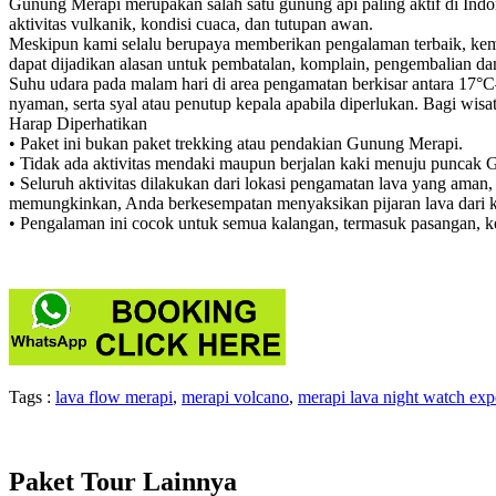
Gunung Merapi merupakan salah satu gunung api paling aktif di Ind
aktivitas vulkanik, kondisi cuaca, dan tutupan awan.
Meskipun kami selalu berupaya memberikan pengalaman terbaik, kemu
dapat dijadikan alasan untuk pembatalan, komplain, pengembalian d
Suhu udara pada malam hari di area pengamatan berkisar antara 17°
nyaman, serta syal atau penutup kepala apabila diperlukan. Bagi w
Harap Diperhatikan
• Paket ini bukan paket trekking atau pendakian Gunung Merapi.
• Tidak ada aktivitas mendaki maupun berjalan kaki menuju puncak
• Seluruh aktivitas dilakukan dari lokasi pengamatan lava yang am
memungkinkan, Anda berkesempatan menyaksikan pijaran lava dari k
• Pengalaman ini cocok untuk semua kalangan, termasuk pasangan, ke
Tags :
lava flow merapi
,
merapi volcano
,
merapi lava night watch exp
Paket Tour Lainnya