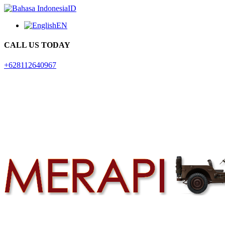
ID
EN
CALL US TODAY
+628112640967