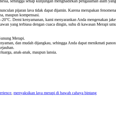
onesia, sehingga setiap kunjungan menghadirkan pengalaman alam yan
nculan pijaran lava tidak dapat dijamin. Karena merupakan fenomena a
ana, maupun kompensasi.
C–20°C. Demi kenyamanan, kami menyarankan Anda mengenakan jaket ata
isatawan yang terbiasa dengan cuaca dingin, suhu di kawasan Merapi 
 Gunung Merapi.
an, nyaman, dan mudah dijangkau, sehingga Anda dapat menikmati pan
ejauhan.
luarga, anak-anak, maupun lansia.
erience
,
menyaksikan lava merapi di bawah cahaya bintang