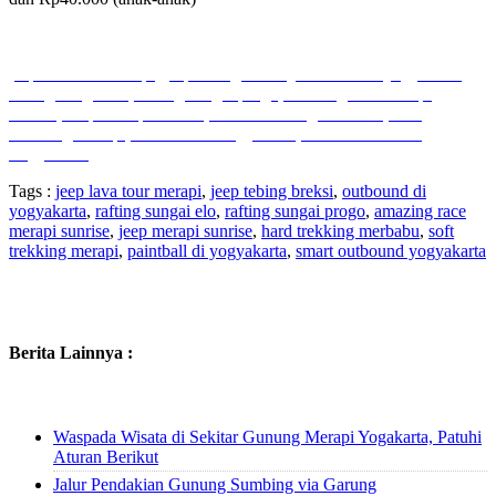
jeep lava tour merapi
,
jeep tebing breksi
,
outbound di yogyakarta
,
rafting sungai elo, rafting sungai progo, amazing race merapi
sunrise, Jeep Merapi sunrise, Hard Trekking Merbabu, Soft
Trekking Merapi, Paintball di Yogyakarta, Smart Outbound
Yogyakarta
Tags :
jeep lava tour merapi
,
jeep tebing breksi
,
outbound di
yogyakarta
,
rafting sungai elo
,
rafting sungai progo
,
amazing race
merapi sunrise
,
jeep merapi sunrise
,
hard trekking merbabu
,
soft
trekking merapi
,
paintball di yogyakarta
,
smart outbound yogyakarta
Berita Lainnya :
Waspada Wisata di Sekitar Gunung Merapi Yogakarta, Patuhi
Aturan Berikut
Jalur Pendakian Gunung Sumbing via Garung