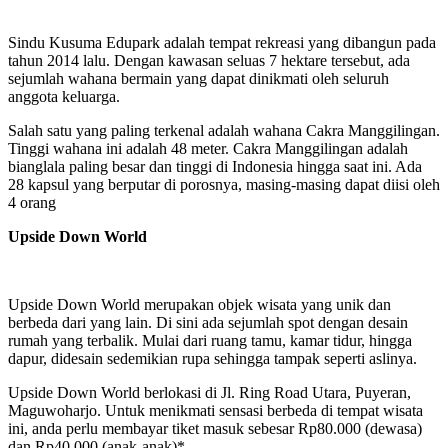
Sindu Kusuma Edupark adalah tempat rekreasi yang dibangun pada
tahun 2014 lalu. Dengan kawasan seluas 7 hektare tersebut, ada
sejumlah wahana bermain yang dapat dinikmati oleh seluruh
anggota keluarga.
Salah satu yang paling terkenal adalah wahana Cakra Manggilingan.
Tinggi wahana ini adalah 48 meter. Cakra Manggilingan adalah
bianglala paling besar dan tinggi di Indonesia hingga saat ini. Ada
28 kapsul yang berputar di porosnya, masing-masing dapat diisi oleh
4 orang
Upside Down World
Upside Down World merupakan objek wisata yang unik dan
berbeda dari yang lain. Di sini ada sejumlah spot dengan desain
rumah yang terbalik. Mulai dari ruang tamu, kamar tidur, hingga
dapur, didesain sedemikian rupa sehingga tampak seperti aslinya.
Upside Down World berlokasi di Jl. Ring Road Utara, Puyeran,
Maguwoharjo. Untuk menikmati sensasi berbeda di tempat wisata
ini, anda perlu membayar tiket masuk sebesar Rp80.000 (dewasa)
dan Rp40.000 (anak-anak)*