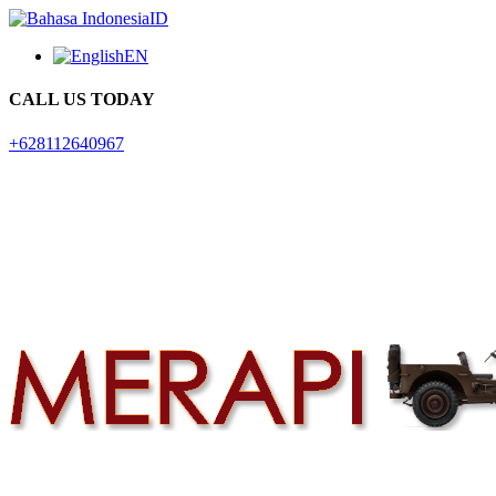
ID
EN
CALL US TODAY
+628112640967