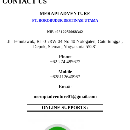
CONTACT US
MERAPI ADVENTURE
PT. BOROBUDUR DESTINASI UTAMA
NIB : 0312250068342
Jl. Temulawak, RT 01/RW 04 No 40 Nologaten, Caturtunggal,
Depok, Sleman, Yogyakarta 55281
Phone
+62 274 485672
Mobile
+628112640967
Ema
il :
merapiadventure01@gmail.com
ONLINE SUPPORTS :