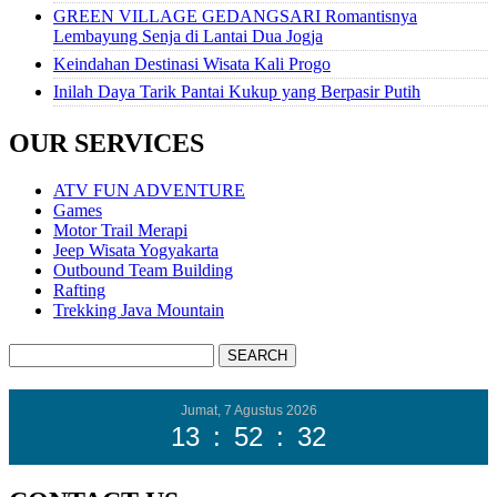
GREEN VILLAGE GEDANGSARI Romantisnya
Lembayung Senja di Lantai Dua Jogja
Keindahan Destinasi Wisata Kali Progo
Inilah Daya Tarik Pantai Kukup yang Berpasir Putih
OUR SERVICES
ATV FUN ADVENTURE
Games
Motor Trail Merapi
Jeep Wisata Yogyakarta
Outbound Team Building
Rafting
Trekking Java Mountain
Jumat, 7 Agustus 2026
13
:
52
:
34