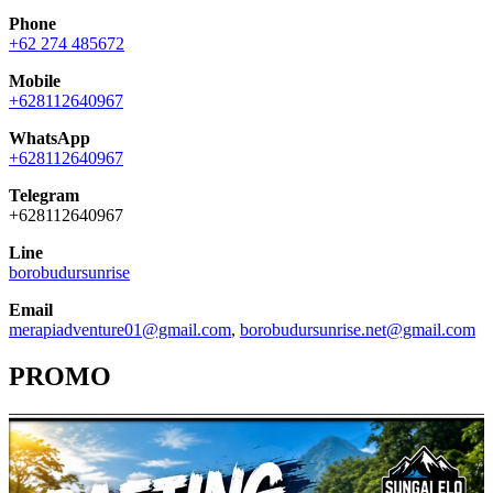
Phone
+62 274 485672
Mobile
+628112640967
WhatsApp
+628112640967
Telegram
+628112640967
Line
borobudursunrise
Email
merapiadventure01@gmail.com
,
borobudursunrise.net@gmail.com
PROMO