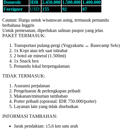
Domestic
IDR
2.450.000
1.500.000
1.400.000
Foreigner
USD
155
92
87
Catatan: Harga untuk wisatawan asing, termasuk pemandu
berbahasa Inggris
Untuk pemesanan, diperlukan salinan paspor yang jelas
PAKET TERMASUK:
Transportasi pulang-pergi (Yogyakarta ↔ Basecamp Selo)
1x Kopi atau teh saat istirahat
2 botol air mineral (1.500ml)
1x Snack box
Pemandu lokal berpengalaman
TIDAK TERMASUK:
Asuransi perjalanan
Pengeluaran & perlengkapan pribadi
Makanan/minuman tambahan
Porter pribadi (opsional: IDR 750.000/porter)
Layanan lain yang tidak disebutkan
INFORMASI TAMBAHAN:
Jarak pendakian: ±5,6 km satu arah