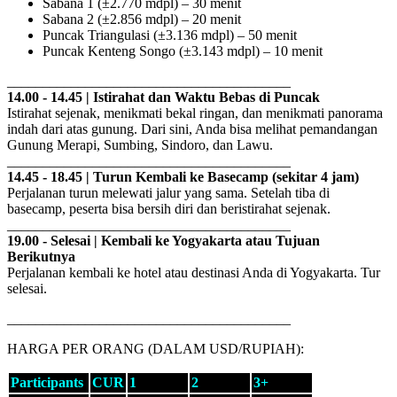
Sabana 1 (±2.770 mdpl) – 30 menit
Sabana 2 (±2.856 mdpl) – 20 menit
Puncak Triangulasi (±3.136 mdpl) – 50 menit
Puncak Kenteng Songo (±3.143 mdpl) – 10 menit
________________________________________
14.00 - 14.45 | Istirahat dan Waktu Bebas di Puncak
Istirahat sejenak, menikmati bekal ringan, dan menikmati panorama
indah dari atas gunung. Dari sini, Anda bisa melihat pemandangan
Gunung Merapi, Sumbing, Sindoro, dan Lawu.
________________________________________
14.45 - 18.45 | Turun Kembali ke Basecamp (sekitar 4 jam)
Perjalanan turun melewati jalur yang sama. Setelah tiba di
basecamp, peserta bisa bersih diri dan beristirahat sejenak.
________________________________________
19.00 - Selesai | Kembali ke Yogyakarta atau Tujuan
Berikutnya
Perjalanan kembali ke hotel atau destinasi Anda di Yogyakarta. Tur
selesai.
________________________________________
HARGA PER ORANG (DALAM USD/RUPIAH):
Participants
CUR
1
2
3+