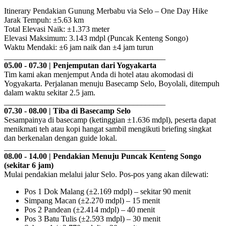
Itinerary Pendakian Gunung Merbabu via Selo – One Day Hike
Jarak Tempuh: ±5.63 km
Total Elevasi Naik: ±1.373 meter
Elevasi Maksimum: 3.143 mdpl (Puncak Kenteng Songo)
Waktu Mendaki: ±6 jam naik dan ±4 jam turun
________________________________________
05.00 - 07.30 | Penjemputan dari Yogyakarta
Tim kami akan menjemput Anda di hotel atau akomodasi di
Yogyakarta. Perjalanan menuju Basecamp Selo, Boyolali, ditempuh
dalam waktu sekitar 2.5 jam.
________________________________________
07.30 - 08.00 | Tiba di Basecamp Selo
Sesampainya di basecamp (ketinggian ±1.636 mdpl), peserta dapat
menikmati teh atau kopi hangat sambil mengikuti briefing singkat
dan berkenalan dengan guide lokal.
________________________________________
08.00 - 14.00 | Pendakian Menuju Puncak Kenteng Songo
(sekitar 6 jam)
Mulai pendakian melalui jalur Selo. Pos-pos yang akan dilewati:
Pos 1 Dok Malang (±2.169 mdpl) – sekitar 90 menit
Simpang Macan (±2.270 mdpl) – 15 menit
Pos 2 Pandean (±2.414 mdpl) – 40 menit
Pos 3 Batu Tulis (±2.593 mdpl) – 30 menit