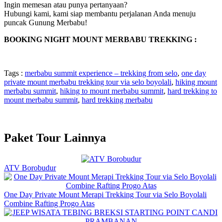
Ingin memesan atau punya pertanyaan?
Hubungi kami, kami siap membantu perjalanan Anda menuju
puncak Gunung Merbabu!
BOOKING NIGHT MOUNT MERBABU TREKKING :
Tags :
merbabu summit experience – trekking from selo
,
one day
private mount merbabu trekking tour via selo boyolali
,
hiking mount
merbabu summit
,
hiking to mount merbabu summit
,
hard trekking to
mount merbabu summit
,
hard trekking merbabu
Paket Tour Lainnya
ATV Borobudur
One Day Private Mount Merapi Trekking Tour via Selo Boyolali
Combine Rafting Progo Atas