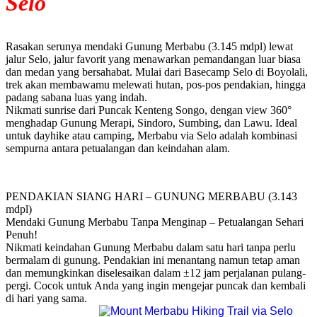
Selo
Rasakan serunya mendaki Gunung Merbabu (3.145 mdpl) lewat
jalur Selo, jalur favorit yang menawarkan pemandangan luar biasa
dan medan yang bersahabat. Mulai dari Basecamp Selo di Boyolali,
trek akan membawamu melewati hutan, pos-pos pendakian, hingga
padang sabana luas yang indah.
Nikmati sunrise dari Puncak Kenteng Songo, dengan view 360°
menghadap Gunung Merapi, Sindoro, Sumbing, dan Lawu. Ideal
untuk dayhike atau camping, Merbabu via Selo adalah kombinasi
sempurna antara petualangan dan keindahan alam.
PENDAKIAN SIANG HARI – GUNUNG MERBABU (3.143
mdpl)
Mendaki Gunung Merbabu Tanpa Menginap – Petualangan Sehari
Penuh!
Nikmati keindahan Gunung Merbabu dalam satu hari tanpa perlu
bermalam di gunung. Pendakian ini menantang namun tetap aman
dan memungkinkan diselesaikan dalam ±12 jam perjalanan pulang-
pergi. Cocok untuk Anda yang ingin mengejar puncak dan kembali
di hari yang sama.