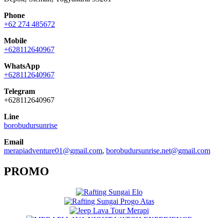
Phone
+62 274 485672
Mobile
+628112640967
WhatsApp
+628112640967
Telegram
+628112640967
Line
borobudursunrise
Email
merapiadventure01@gmail.com
,
borobudursunrise.net@gmail.com
PROMO