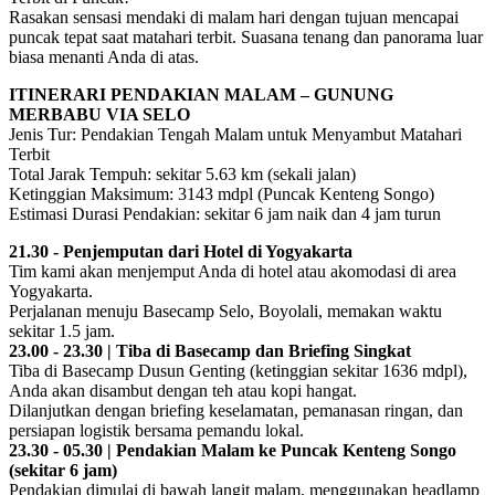
Rasakan sensasi mendaki di malam hari dengan tujuan mencapai
puncak tepat saat matahari terbit. Suasana tenang dan panorama luar
biasa menanti Anda di atas.
ITINERARI PENDAKIAN MALAM – GUNUNG
MERBABU VIA SELO
Jenis Tur: Pendakian Tengah Malam untuk Menyambut Matahari
Terbit
Total Jarak Tempuh: sekitar 5.63 km (sekali jalan)
Ketinggian Maksimum: 3143 mdpl (Puncak Kenteng Songo)
Estimasi Durasi Pendakian: sekitar 6 jam naik dan 4 jam turun
21.30 - Penjemputan dari Hotel di Yogyakarta
Tim kami akan menjemput Anda di hotel atau akomodasi di area
Yogyakarta.
Perjalanan menuju Basecamp Selo, Boyolali, memakan waktu
sekitar 1.5 jam.
23.00 - 23.30 | Tiba di Basecamp dan Briefing Singkat
Tiba di Basecamp Dusun Genting (ketinggian sekitar 1636 mdpl),
Anda akan disambut dengan teh atau kopi hangat.
Dilanjutkan dengan briefing keselamatan, pemanasan ringan, dan
persiapan logistik bersama pemandu lokal.
23.30 - 05.30 | Pendakian Malam ke Puncak Kenteng Songo
(sekitar 6 jam)
Pendakian dimulai di bawah langit malam, menggunakan headlamp