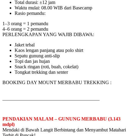
Total durasi: ±12 jam
Waktu mulai: 08.00 WIB dari Basecamp
Rasio pemandu:
1–3 orang = 1 pemandu
4–6 orang = 2 pemandu
PERLENGKAPAN YANG WAJIB DIBAWA:
Jaket tebal
Kaos lengan panjang atau polo shirt
Sepatu gunung anti-slip
Topi dan jas hujan
Snack ringan (roti, buah, cokelat)
Tongkat trekking dan senter
BOOKING DAY MOUNT MERBABU TREKKING :
________________________________________
PENDAKIAN MALAM – GUNUNG MERBABU (3.143
mdpl)
Mendaki di Bawah Langit Berbintang dan Menyambut Matahari
Terbit di Puncak!