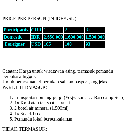
PRICE PER PERSON (IN IDR/USD):
Participants
CUR
1
2
3+
Domestic
IDR
2.650.000
1.600.000
1.500.000
Foreigner
USD
165
100
93
Catatan: Harga untuk wisatawan asing, termasuk pemandu
berbahasa Inggris
Untuk pemesanan, diperlukan salinan paspor yang jelas
PAKET TERMASUK:
Transportasi pulang-pergi (Yogyakarta ↔ Basecamp Selo)
1x Kopi atau teh saat istirahat
2 botol air mineral (1.500ml)
1x Snack box
Pemandu lokal berpengalaman
TIDAK TERMASUK: