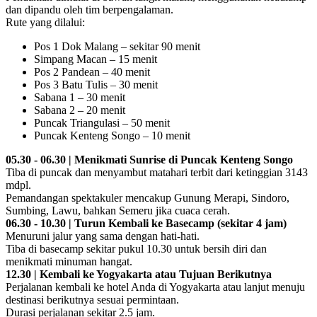
dan dipandu oleh tim berpengalaman.
Rute yang dilalui:
Pos 1 Dok Malang – sekitar 90 menit
Simpang Macan – 15 menit
Pos 2 Pandean – 40 menit
Pos 3 Batu Tulis – 30 menit
Sabana 1 – 30 menit
Sabana 2 – 20 menit
Puncak Triangulasi – 50 menit
Puncak Kenteng Songo – 10 menit
05.30 - 06.30 | Menikmati Sunrise di Puncak Kenteng Songo
Tiba di puncak dan menyambut matahari terbit dari ketinggian 3143
mdpl.
Pemandangan spektakuler mencakup Gunung Merapi, Sindoro,
Sumbing, Lawu, bahkan Semeru jika cuaca cerah.
06.30 - 10.30 | Turun Kembali ke Basecamp (sekitar 4 jam)
Menuruni jalur yang sama dengan hati-hati.
Tiba di basecamp sekitar pukul 10.30 untuk bersih diri dan
menikmati minuman hangat.
12.30 | Kembali ke Yogyakarta atau Tujuan Berikutnya
Perjalanan kembali ke hotel Anda di Yogyakarta atau lanjut menuju
destinasi berikutnya sesuai permintaan.
Durasi perjalanan sekitar 2.5 jam.