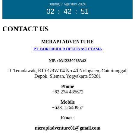
Jumat, 7 Agustus 2026
02
:
42
:
52
CONTACT US
MERAPI ADVENTURE
PT. BOROBUDUR DESTINASI UTAMA
NIB : 0312250068342
Jl. Temulawak, RT 01/RW 04 No 40 Nologaten, Caturtunggal,
Depok, Sleman, Yogyakarta 55281
Phone
+62 274 485672
Mobile
+628112640967
Ema
il :
merapiadventure01@gmail.com