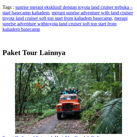
Tags :
sunrise merapi eksklusif dengan toyota land cruiser terbuka –
start basecamp kaliadem
,
merapi sunrise adventure with land cruiser
toyota land cruiser soft top start from kaliadem basecamp
,
merapi
sunrise adventure withtoyota land cruiser soft top start from
kaliadem basecamp
Paket Tour Lainnya