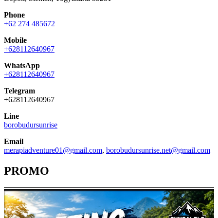
Phone
+62 274 485672
Mobile
+628112640967
WhatsApp
+628112640967
Telegram
+628112640967
Line
borobudursunrise
Email
merapiadventure01@gmail.com
,
borobudursunrise.net@gmail.com
PROMO