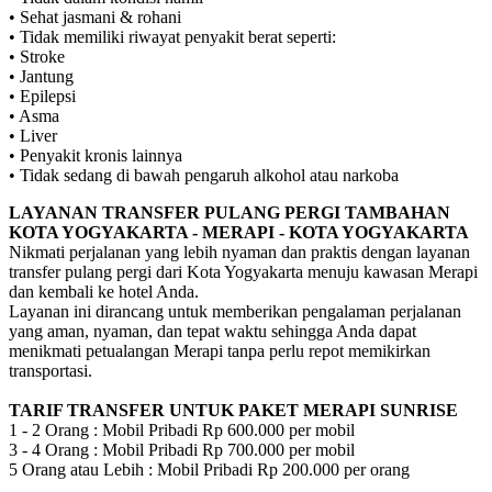
• Sehat jasmani & rohani
• Tidak memiliki riwayat penyakit berat seperti:
• Stroke
• Jantung
• Epilepsi
• Asma
• Liver
• Penyakit kronis lainnya
• Tidak sedang di bawah pengaruh alkohol atau narkoba
LAYANAN TRANSFER PULANG PERGI TAMBAHAN
KOTA YOGYAKARTA - MERAPI - KOTA YOGYAKARTA
Nikmati perjalanan yang lebih nyaman dan praktis dengan layanan
transfer pulang pergi dari Kota Yogyakarta menuju kawasan Merapi
dan kembali ke hotel Anda.
Layanan ini dirancang untuk memberikan pengalaman perjalanan
yang aman, nyaman, dan tepat waktu sehingga Anda dapat
menikmati petualangan Merapi tanpa perlu repot memikirkan
transportasi.
TARIF TRANSFER UNTUK PAKET MERAPI SUNRISE
1 - 2 Orang : Mobil Pribadi Rp 600.000 per mobil
3 - 4 Orang : Mobil Pribadi Rp 700.000 per mobil
5 Orang atau Lebih : Mobil Pribadi Rp 200.000 per orang