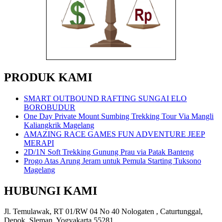
PRODUK KAMI
SMART OUTBOUND RAFTING SUNGAI ELO
BOROBUDUR
One Day Private Mount Sumbing Trekking Tour Via Mangli
Kaliangkrik Magelang
AMAZING RACE GAMES FUN ADVENTURE JEEP
MERAPI
2D/1N Soft Trekking Gunung Prau via Patak Banteng
Progo Atas Arung Jeram untuk Pemula Starting Tuksono
Magelang
HUBUNGI KAMI
Jl. Temulawak, RT 01/RW 04 No 40 Nologaten , Caturtunggal,
Depok, Sleman, Yogyakarta 55281