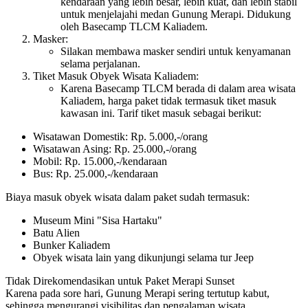
kendaraan yang lebih besar, lebih kuat, dan lebih stabil
untuk menjelajahi medan Gunung Merapi. Didukung
oleh Basecamp TLCM Kaliadem.
Masker:
Silakan membawa masker sendiri untuk kenyamanan
selama perjalanan.
Tiket Masuk Obyek Wisata Kaliadem:
Karena Basecamp TLCM berada di dalam area wisata
Kaliadem, harga paket tidak termasuk tiket masuk
kawasan ini. Tarif tiket masuk sebagai berikut:
Wisatawan Domestik: Rp. 5.000,-/orang
Wisatawan Asing: Rp. 25.000,-/orang
Mobil: Rp. 15.000,-/kendaraan
Bus: Rp. 25.000,-/kendaraan
Biaya masuk obyek wisata dalam paket sudah termasuk:
Museum Mini "Sisa Hartaku"
Batu Alien
Bunker Kaliadem
Obyek wisata lain yang dikunjungi selama tur Jeep
Tidak Direkomendasikan untuk Paket Merapi Sunset
Karena pada sore hari, Gunung Merapi sering tertutup kabut,
sehingga mengurangi visibilitas dan pengalaman wisata.