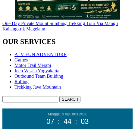
One Day Private Mount Sumbing Trekking Tour Via Mangli
Kaliangkrik Magelang
OUR SERVICES
ATV FUN ADVENTURE
Games
Motor Trail Merapi
Jeep Wisata Yogyakarta
Outbound Team Building
Rafting
Trekking Java Mountain
Minggu, 9 Agustus 2026
07
:
44
:
05