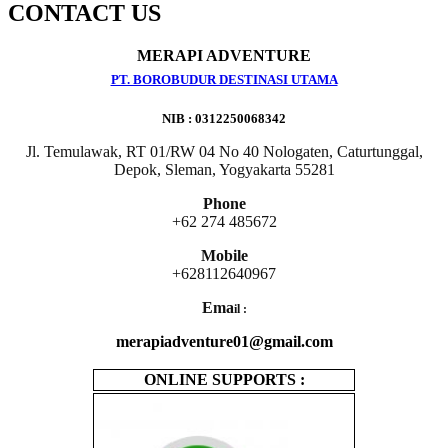
CONTACT US
MERAPI ADVENTURE
PT. BOROBUDUR DESTINASI UTAMA
NIB : 0312250068342
Jl. Temulawak, RT 01/RW 04 No 40 Nologaten, Caturtunggal,
Depok, Sleman, Yogyakarta 55281
Phone
+62 274 485672
Mobile
+628112640967
Ema
il :
merapiadventure01@gmail.com
ONLINE SUPPORTS :