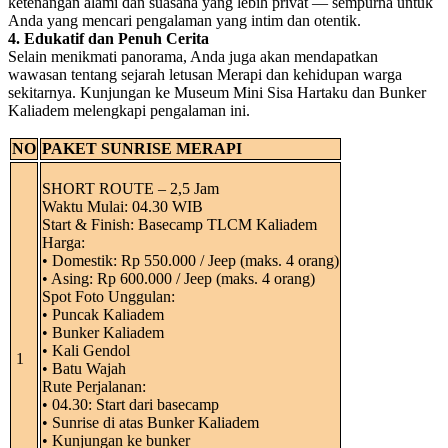
ketenangan alami dan suasana yang lebih privat — sempurna untuk
Anda yang mencari pengalaman yang intim dan otentik.
4. Edukatif dan Penuh Cerita
Selain menikmati panorama, Anda juga akan mendapatkan
wawasan tentang sejarah letusan Merapi dan kehidupan warga
sekitarnya. Kunjungan ke Museum Mini Sisa Hartaku dan Bunker
Kaliadem melengkapi pengalaman ini.
NO
PAKET SUNRISE MERAPI
SHORT ROUTE – 2,5 Jam
Waktu Mulai: 04.30 WIB
Start & Finish: Basecamp TLCM Kaliadem
Harga:
• Domestik: Rp 550.000 / Jeep (maks. 4 orang)
• Asing: Rp 600.000 / Jeep (maks. 4 orang)
Spot Foto Unggulan:
• Puncak Kaliadem
• Bunker Kaliadem
• Kali Gendol
1
• Batu Wajah
Rute Perjalanan:
• 04.30: Start dari basecamp
• Sunrise di atas Bunker Kaliadem
• Kunjungan ke bunker