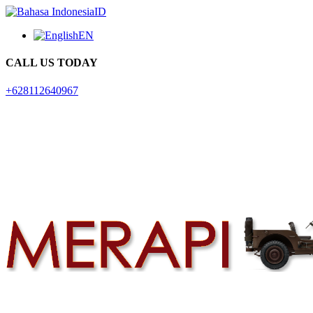
ID
EN
CALL US TODAY
+628112640967