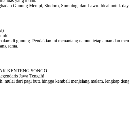
na luas yang indah.
ghadap Gunung Merapi, Sindoro, Sumbing, dan Lawu. Ideal untuk dayh
l)
enuh!
malam di gunung. Pendakian ini menantang namun tetap aman dan memu
yang sama.
NCAK KENTENG SONGO
legendaris Jawa Tengah!
, mulai dari pagi buta hingga kembali menjelang malam, lengkap de