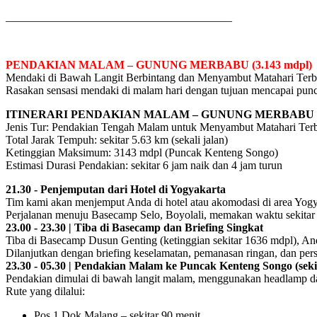
________________________________________
PENDAKIAN MALAM – GUNUNG MERBABU (3.143 mdpl)
Mendaki di Bawah Langit Berbintang dan Menyambut Matahari Terbi
Rasakan sensasi mendaki di malam hari dengan tujuan mencapai puncak
ITINERARI PENDAKIAN MALAM – GUNUNG MERBABU 
Jenis Tur: Pendakian Tengah Malam untuk Menyambut Matahari Terb
Total Jarak Tempuh: sekitar 5.63 km (sekali jalan)
Ketinggian Maksimum: 3143 mdpl (Puncak Kenteng Songo)
Estimasi Durasi Pendakian: sekitar 6 jam naik dan 4 jam turun
21.30 - Penjemputan dari Hotel di Yogyakarta
Tim kami akan menjemput Anda di hotel atau akomodasi di area Yogy
Perjalanan menuju Basecamp Selo, Boyolali, memakan waktu sekitar 
23.00 - 23.30 | Tiba di Basecamp dan Briefing Singkat
Tiba di Basecamp Dusun Genting (ketinggian sekitar 1636 mdpl), And
Dilanjutkan dengan briefing keselamatan, pemanasan ringan, dan pers
23.30 - 05.30 | Pendakian Malam ke Puncak Kenteng Songo (seki
Pendakian dimulai di bawah langit malam, menggunakan headlamp d
Rute yang dilalui:
Pos 1 Dok Malang – sekitar 90 menit