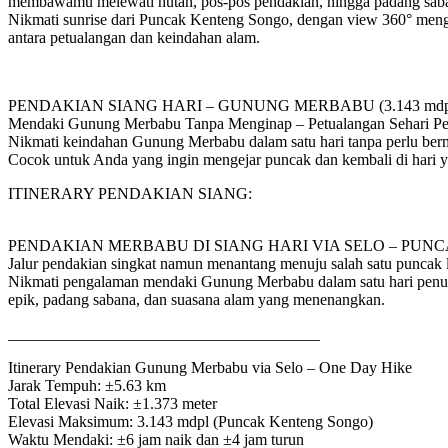
membawamu melewati hutan, pos-pos pendakian, hingga padang saba
Nikmati sunrise dari Puncak Kenteng Songo, dengan view 360° men
antara petualangan dan keindahan alam.
PENDAKIAN SIANG HARI – GUNUNG MERBABU (3.143 mdp
Mendaki Gunung Merbabu Tanpa Menginap – Petualangan Sehari P
Nikmati keindahan Gunung Merbabu dalam satu hari tanpa perlu ber
Cocok untuk Anda yang ingin mengejar puncak dan kembali di hari 
ITINERARY PENDAKIAN SIANG:
PENDAKIAN MERBABU DI SIANG HARI VIA SELO – PU
Jalur pendakian singkat namun menantang menuju salah satu puncak 
Nikmati pengalaman mendaki Gunung Merbabu dalam satu hari penuh
epik, padang sabana, dan suasana alam yang menenangkan.
_______________________________________
Itinerary Pendakian Gunung Merbabu via Selo – One Day Hike
Jarak Tempuh: ±5.63 km
Total Elevasi Naik: ±1.373 meter
Elevasi Maksimum: 3.143 mdpl (Puncak Kenteng Songo)
Waktu Mendaki: ±6 jam naik dan ±4 jam turun