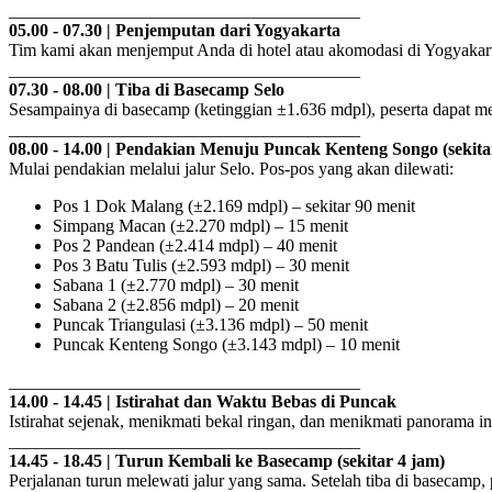
________________________________________
05.00 - 07.30 | Penjemputan dari Yogyakarta
Tim kami akan menjemput Anda di hotel atau akomodasi di Yogyakart
________________________________________
07.30 - 08.00 | Tiba di Basecamp Selo
Sesampainya di basecamp (ketinggian ±1.636 mdpl), peserta dapat men
________________________________________
08.00 - 14.00 | Pendakian Menuju Puncak Kenteng Songo (sekita
Mulai pendakian melalui jalur Selo. Pos-pos yang akan dilewati:
Pos 1 Dok Malang (±2.169 mdpl) – sekitar 90 menit
Simpang Macan (±2.270 mdpl) – 15 menit
Pos 2 Pandean (±2.414 mdpl) – 40 menit
Pos 3 Batu Tulis (±2.593 mdpl) – 30 menit
Sabana 1 (±2.770 mdpl) – 30 menit
Sabana 2 (±2.856 mdpl) – 20 menit
Puncak Triangulasi (±3.136 mdpl) – 50 menit
Puncak Kenteng Songo (±3.143 mdpl) – 10 menit
________________________________________
14.00 - 14.45 | Istirahat dan Waktu Bebas di Puncak
Istirahat sejenak, menikmati bekal ringan, dan menikmati panorama 
________________________________________
14.45 - 18.45 | Turun Kembali ke Basecamp (sekitar 4 jam)
Perjalanan turun melewati jalur yang sama. Setelah tiba di basecamp, pe