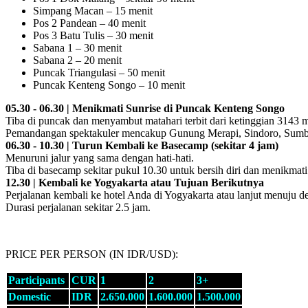
Simpang Macan – 15 menit
Pos 2 Pandean – 40 menit
Pos 3 Batu Tulis – 30 menit
Sabana 1 – 30 menit
Sabana 2 – 20 menit
Puncak Triangulasi – 50 menit
Puncak Kenteng Songo – 10 menit
05.30 - 06.30 | Menikmati Sunrise di Puncak Kenteng Songo
Tiba di puncak dan menyambut matahari terbit dari ketinggian 3143 
Pemandangan spektakuler mencakup Gunung Merapi, Sindoro, Sumbi
06.30 - 10.30 | Turun Kembali ke Basecamp (sekitar 4 jam)
Menuruni jalur yang sama dengan hati-hati.
Tiba di basecamp sekitar pukul 10.30 untuk bersih diri dan menikma
12.30 | Kembali ke Yogyakarta atau Tujuan Berikutnya
Perjalanan kembali ke hotel Anda di Yogyakarta atau lanjut menuju de
Durasi perjalanan sekitar 2.5 jam.
PRICE PER PERSON (IN IDR/USD):
Participants
CUR
1
2
3+
Domestic
IDR
2.650.000
1.600.000
1.500.000