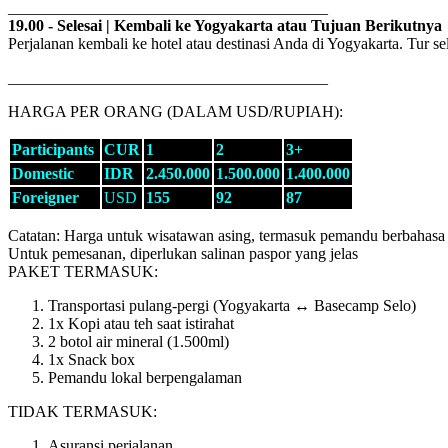
________________________________________
19.00 - Selesai | Kembali ke Yogyakarta atau Tujuan Berikutnya
Perjalanan kembali ke hotel atau destinasi Anda di Yogyakarta. Tur sel
________________________________________
HARGA PER ORANG (DALAM USD/RUPIAH):
Participants
CUR
1
2
3+
Domestic
IDR
2.450.000
1.500.000
1.400.000
Foreigner
USD
155
92
87
Catatan: Harga untuk wisatawan asing, termasuk pemandu berbahasa 
Untuk pemesanan, diperlukan salinan paspor yang jelas
PAKET TERMASUK:
Transportasi pulang-pergi (Yogyakarta ↔ Basecamp Selo)
1x Kopi atau teh saat istirahat
2 botol air mineral (1.500ml)
1x Snack box
Pemandu lokal berpengalaman
TIDAK TERMASUK:
Asuransi perjalanan