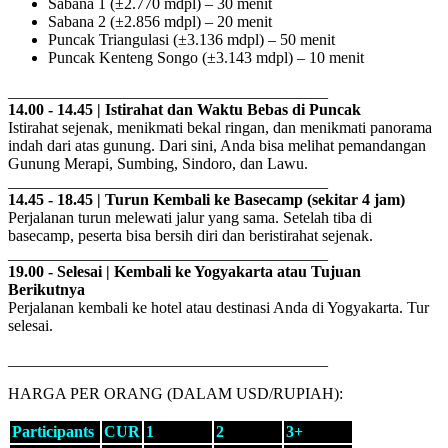
Sabana 1 (±2.770 mdpl) – 30 menit
Sabana 2 (±2.856 mdpl) – 20 menit
Puncak Triangulasi (±3.136 mdpl) – 50 menit
Puncak Kenteng Songo (±3.143 mdpl) – 10 menit
________________________________________
14.00 - 14.45 | Istirahat dan Waktu Bebas di Puncak
Istirahat sejenak, menikmati bekal ringan, dan menikmati panorama
indah dari atas gunung. Dari sini, Anda bisa melihat pemandangan
Gunung Merapi, Sumbing, Sindoro, dan Lawu.
________________________________________
14.45 - 18.45 | Turun Kembali ke Basecamp (sekitar 4 jam)
Perjalanan turun melewati jalur yang sama. Setelah tiba di
basecamp, peserta bisa bersih diri dan beristirahat sejenak.
________________________________________
19.00 - Selesai | Kembali ke Yogyakarta atau Tujuan
Berikutnya
Perjalanan kembali ke hotel atau destinasi Anda di Yogyakarta. Tur
selesai.
________________________________________
HARGA PER ORANG (DALAM USD/RUPIAH):
Participants
CUR
1
2
3+