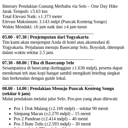
Itinerary Pendakian Gunung Merbabu via Selo – One Day Hike
Jarak Tempuh: ±5.63 km
Total Elevasi Naik: ±1.373 meter
Elevasi Maksimum: 3.143 mdpl (Puncak Kenteng Songo)
Waktu Mendaki: ±6 jam naik dan ±4 jam turun
________________________________________
05.00 - 07.30 | Penjemputan dari Yogyakarta
Tim kami akan menjemput Anda di hotel atau akomodasi di
Yogyakarta. Perjalanan menuju Basecamp Selo, Boyolali, ditempuh
dalam waktu sekitar 2.5 jam.
________________________________________
07.30 - 08.00 | Tiba di Basecamp Selo
Sesampainya di basecamp (ketinggian ±1.636 mdpl), peserta dapat
menikmati teh atau kopi hangat sambil mengikuti briefing singkat
dan berkenalan dengan guide lokal.
________________________________________
08.00 - 14.00 | Pendakian Menuju Puncak Kenteng Songo
(sekitar 6 jam)
Mulai pendakian melalui jalur Selo. Pos-pos yang akan dilewati:
Pos 1 Dok Malang (±2.169 mdpl) – sekitar 90 menit
Simpang Macan (±2.270 mdpl) – 15 menit
Pos 2 Pandean (±2.414 mdpl) – 40 menit
Pos 3 Batu Tulis (±2.593 mdpl) – 30 menit