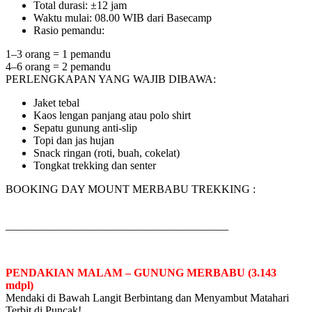
Total durasi: ±12 jam
Waktu mulai: 08.00 WIB dari Basecamp
Rasio pemandu:
1–3 orang = 1 pemandu
4–6 orang = 2 pemandu
PERLENGKAPAN YANG WAJIB DIBAWA:
Jaket tebal
Kaos lengan panjang atau polo shirt
Sepatu gunung anti-slip
Topi dan jas hujan
Snack ringan (roti, buah, cokelat)
Tongkat trekking dan senter
BOOKING DAY MOUNT MERBABU TREKKING :
________________________________________
PENDAKIAN MALAM – GUNUNG MERBABU (3.143
mdpl)
Mendaki di Bawah Langit Berbintang dan Menyambut Matahari
Terbit di Puncak!