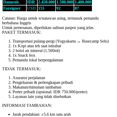
Domestic
IDR
2.450.000
1.500.000
1.400.000
Foreigner
USD
155
92
87
Catatan: Harga untuk wisatawan asing, termasuk pemandu
berbahasa Inggris
Untuk pemesanan, diperlukan salinan paspor yang jelas
PAKET TERMASUK:
Transportasi pulang-pergi (Yogyakarta ↔ Basecamp Selo)
1x Kopi atau teh saat istirahat
2 botol air mineral (1.500ml)
1x Snack box
Pemandu lokal berpengalaman
TIDAK TERMASUK:
Asuransi perjalanan
Pengeluaran & perlengkapan pribadi
Makanan/minuman tambahan
Porter pribadi (opsional: IDR 750.000/porter)
Layanan lain yang tidak disebutkan
INFORMASI TAMBAHAN:
Jarak pendakian: ±5,6 km satu arah