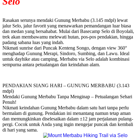
Selo
Rasakan serunya mendaki Gunung Merbabu (3.145 mdpl) lewat
jalur Selo, jalur favorit yang menawarkan pemandangan luar biasa
dan medan yang bersahabat. Mulai dari Basecamp Selo di Boyolali,
trek akan membawamu melewati hutan, pos-pos pendakian, hingga
padang sabana luas yang indah.
Nikmati sunrise dari Puncak Kenteng Songo, dengan view 360°
menghadap Gunung Merapi, Sindoro, Sumbing, dan Lawu. Ideal
untuk dayhike atau camping, Merbabu via Selo adalah kombinasi
sempurna antara petualangan dan keindahan alam.
PENDAKIAN SIANG HARI – GUNUNG MERBABU (3.143
mdpl)
Mendaki Gunung Merbabu Tanpa Menginap – Petualangan Sehari
Penuh!
Nikmati keindahan Gunung Merbabu dalam satu hari tanpa perlu
bermalam di gunung. Pendakian ini menantang namun tetap aman
dan memungkinkan diselesaikan dalam ±12 jam perjalanan pulang-
pergi. Cocok untuk Anda yang ingin mengejar puncak dan kembali
di hari yang sama.