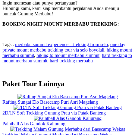
Ingin memesan atau punya pertanyaan?
Hubungi kami, kami siap membantu perjalanan Anda menuju
puncak Gunung Merbabu!
BOOKING NIGHT MOUNT MERBABU TREKKING :
Tags :
merbabu summit experience – trekking from selo
,
one day
private mount merbabu trekking tour via selo boyolali
,
hiking mount
merbabu summit
,
hiking to mount merbabu summit
,
hard trekking to
mount merbabu summit
,
hard trekking merbabu
Paket Tour Lainnya
Rafting Sungai Elo Basecamp Puri Asri Magelang
2D/1N Soft Trekking Gunung Prau via Patak Banteng
Paintball Alas Gandok Kaliurang
Trekking Malam Gunung Merbabu dari Basecamp Wekas