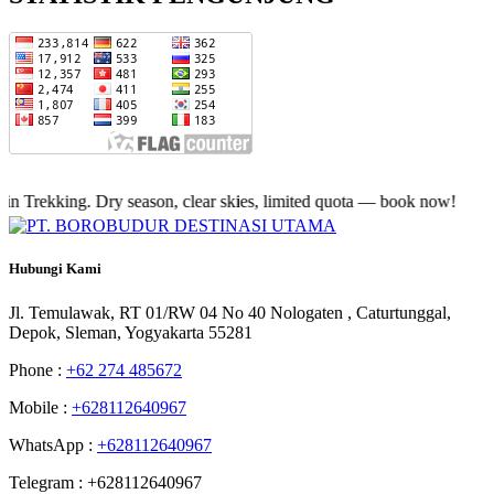
ekking. Dry season, clear skies, limited quota — book now!
Hubungi
Kami
Jl. Temulawak, RT 01/RW 04 No 40 Nologaten , Caturtunggal,
Depok, Sleman, Yogyakarta 55281
Phone :
+62 274 485672
Mobile :
+628112640967
WhatsApp :
+628112640967
Telegram : +628112640967