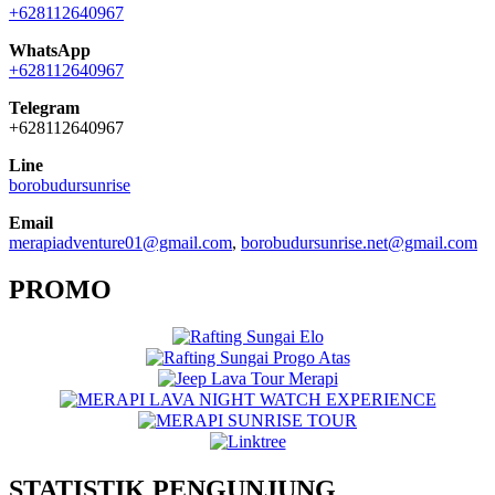
+628112640967
WhatsApp
+628112640967
Telegram
+628112640967
Line
borobudursunrise
Email
merapiadventure01@gmail.com
,
borobudursunrise.net@gmail.com
PROMO
STATISTIK PENGUNJUNG