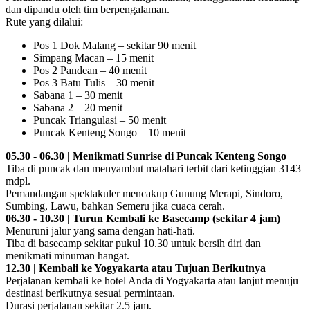
dan dipandu oleh tim berpengalaman.
Rute yang dilalui:
Pos 1 Dok Malang – sekitar 90 menit
Simpang Macan – 15 menit
Pos 2 Pandean – 40 menit
Pos 3 Batu Tulis – 30 menit
Sabana 1 – 30 menit
Sabana 2 – 20 menit
Puncak Triangulasi – 50 menit
Puncak Kenteng Songo – 10 menit
05.30 - 06.30 | Menikmati Sunrise di Puncak Kenteng Songo
Tiba di puncak dan menyambut matahari terbit dari ketinggian 3143
mdpl.
Pemandangan spektakuler mencakup Gunung Merapi, Sindoro,
Sumbing, Lawu, bahkan Semeru jika cuaca cerah.
06.30 - 10.30 | Turun Kembali ke Basecamp (sekitar 4 jam)
Menuruni jalur yang sama dengan hati-hati.
Tiba di basecamp sekitar pukul 10.30 untuk bersih diri dan
menikmati minuman hangat.
12.30 | Kembali ke Yogyakarta atau Tujuan Berikutnya
Perjalanan kembali ke hotel Anda di Yogyakarta atau lanjut menuju
destinasi berikutnya sesuai permintaan.
Durasi perjalanan sekitar 2.5 jam.