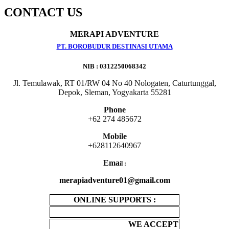
CONTACT US
MERAPI ADVENTURE
PT. BOROBUDUR DESTINASI UTAMA
NIB : 0312250068342
Jl. Temulawak, RT 01/RW 04 No 40 Nologaten, Caturtunggal,
Depok, Sleman, Yogyakarta 55281
Phone
+62 274 485672
Mobile
+628112640967
Ema
il :
merapiadventure01@gmail.com
ONLINE SUPPORTS :
WE ACCEPT