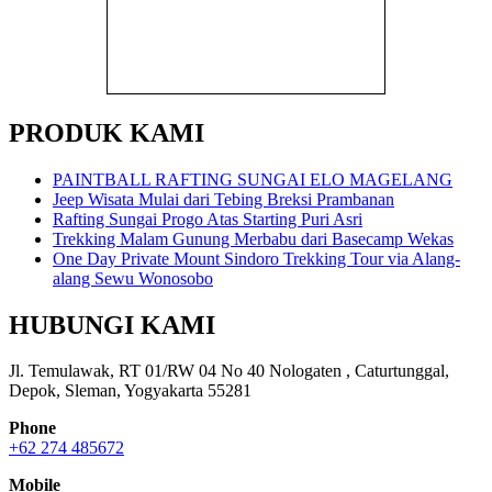
PRODUK KAMI
PAINTBALL RAFTING SUNGAI ELO MAGELANG
Jeep Wisata Mulai dari Tebing Breksi Prambanan
Rafting Sungai Progo Atas Starting Puri Asri
Trekking Malam Gunung Merbabu dari Basecamp Wekas
One Day Private Mount Sindoro Trekking Tour via Alang-
alang Sewu Wonosobo
HUBUNGI KAMI
Jl. Temulawak, RT 01/RW 04 No 40 Nologaten , Caturtunggal,
Depok, Sleman, Yogyakarta 55281
Phone
+62 274 485672
Mobile