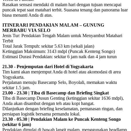
Rasakan sensasi mendaki di malam hari dengan tujuan mencapai
puncak tepat saat matahari terbit. Suasana tenang dan panorama luar
biasa menanti Anda di atas.
ITINERARI PENDAKIAN MALAM – GUNUNG
MERBABU VIA SELO
Jenis Tur: Pendakian Tengah Malam untuk Menyambut Matahari
Terbit
Total Jarak Tempuh: sekitar 5.63 km (sekali jalan)
Ketinggian Maksimum: 3143 mdpl (Puncak Kenteng Songo)
Estimasi Durasi Pendakian: sekitar 6 jam naik dan 4 jam turun
21.30 - Penjemputan dari Hotel di Yogyakarta
Tim kami akan menjemput Anda di hotel atau akomodasi di area
Yogyakarta.
Perjalanan menuju Basecamp Selo, Boyolali, memakan waktu
sekitar 1.5 jam.
23.00 - 23.30 | Tiba di Basecamp dan Briefing Singkat
Tiba di Basecamp Dusun Genting (ketinggian sekitar 1636 mdpl),
Anda akan disambut dengan teh atau kopi hangat.
Dilanjutkan dengan briefing keselamatan, pemanasan ringan, dan
persiapan logistik bersama pemandu lokal.
23.30 - 05.30 | Pendakian Malam ke Puncak Kenteng Songo
(sekitar 6 jam)
Pendakian dimulai di bawah langit malam, menggunakan headlamp