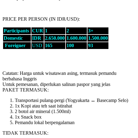
PRICE PER PERSON (IN IDR/USD):
Participants
CUR
1
2
3+
Domestic
IDR
2.650.000
1.600.000
1.500.000
Foreigner
USD
165
100
93
Catatan: Harga untuk wisatawan asing, termasuk pemandu
berbahasa Inggris
Untuk pemesanan, diperlukan salinan paspor yang jelas
PAKET TERMASUK:
Transportasi pulang-pergi (Yogyakarta ↔ Basecamp Selo)
1x Kopi atau teh saat istirahat
2 botol air mineral (1.500ml)
1x Snack box
Pemandu lokal berpengalaman
TIDAK TERMASUK: