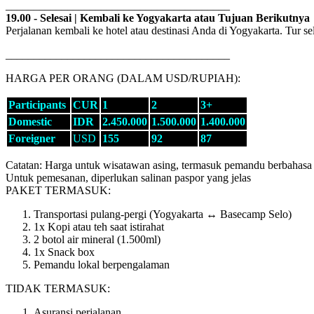
________________________________________
19.00 - Selesai | Kembali ke Yogyakarta atau Tujuan Berikutnya
Perjalanan kembali ke hotel atau destinasi Anda di Yogyakarta. Tur sel
________________________________________
HARGA PER ORANG (DALAM USD/RUPIAH):
Participants
CUR
1
2
3+
Domestic
IDR
2.450.000
1.500.000
1.400.000
Foreigner
USD
155
92
87
Catatan: Harga untuk wisatawan asing, termasuk pemandu berbahasa 
Untuk pemesanan, diperlukan salinan paspor yang jelas
PAKET TERMASUK:
Transportasi pulang-pergi (Yogyakarta ↔ Basecamp Selo)
1x Kopi atau teh saat istirahat
2 botol air mineral (1.500ml)
1x Snack box
Pemandu lokal berpengalaman
TIDAK TERMASUK:
Asuransi perjalanan