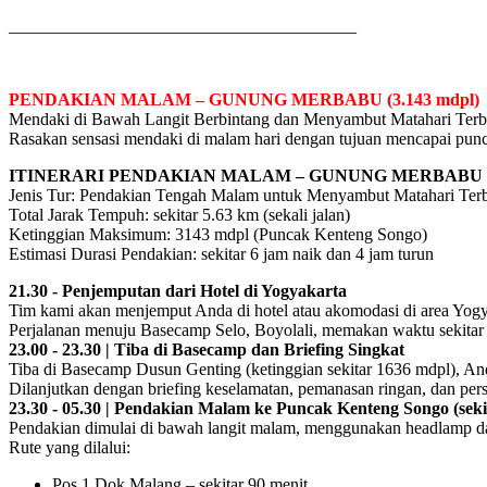
________________________________________
PENDAKIAN MALAM – GUNUNG MERBABU (3.143 mdpl)
Mendaki di Bawah Langit Berbintang dan Menyambut Matahari Terbi
Rasakan sensasi mendaki di malam hari dengan tujuan mencapai puncak
ITINERARI PENDAKIAN MALAM – GUNUNG MERBABU 
Jenis Tur: Pendakian Tengah Malam untuk Menyambut Matahari Terb
Total Jarak Tempuh: sekitar 5.63 km (sekali jalan)
Ketinggian Maksimum: 3143 mdpl (Puncak Kenteng Songo)
Estimasi Durasi Pendakian: sekitar 6 jam naik dan 4 jam turun
21.30 - Penjemputan dari Hotel di Yogyakarta
Tim kami akan menjemput Anda di hotel atau akomodasi di area Yogy
Perjalanan menuju Basecamp Selo, Boyolali, memakan waktu sekitar 
23.00 - 23.30 | Tiba di Basecamp dan Briefing Singkat
Tiba di Basecamp Dusun Genting (ketinggian sekitar 1636 mdpl), And
Dilanjutkan dengan briefing keselamatan, pemanasan ringan, dan pers
23.30 - 05.30 | Pendakian Malam ke Puncak Kenteng Songo (seki
Pendakian dimulai di bawah langit malam, menggunakan headlamp d
Rute yang dilalui:
Pos 1 Dok Malang – sekitar 90 menit