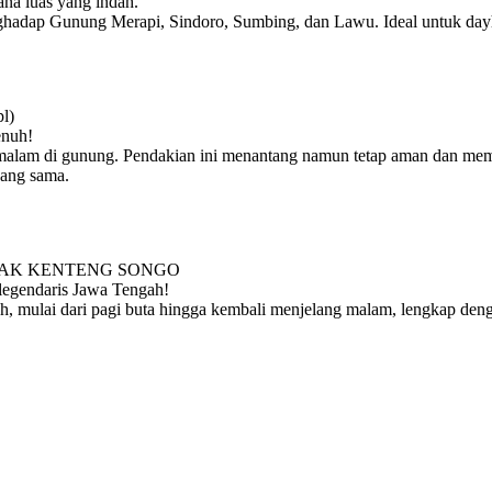
na luas yang indah.
ghadap Gunung Merapi, Sindoro, Sumbing, dan Lawu. Ideal untuk dayh
l)
enuh!
malam di gunung. Pendakian ini menantang namun tetap aman dan memu
yang sama.
NCAK KENTENG SONGO
legendaris Jawa Tengah!
, mulai dari pagi buta hingga kembali menjelang malam, lengkap de