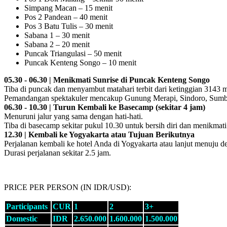
Simpang Macan – 15 menit
Pos 2 Pandean – 40 menit
Pos 3 Batu Tulis – 30 menit
Sabana 1 – 30 menit
Sabana 2 – 20 menit
Puncak Triangulasi – 50 menit
Puncak Kenteng Songo – 10 menit
05.30 - 06.30 | Menikmati Sunrise di Puncak Kenteng Songo
Tiba di puncak dan menyambut matahari terbit dari ketinggian 3143 
Pemandangan spektakuler mencakup Gunung Merapi, Sindoro, Sumbi
06.30 - 10.30 | Turun Kembali ke Basecamp (sekitar 4 jam)
Menuruni jalur yang sama dengan hati-hati.
Tiba di basecamp sekitar pukul 10.30 untuk bersih diri dan menikma
12.30 | Kembali ke Yogyakarta atau Tujuan Berikutnya
Perjalanan kembali ke hotel Anda di Yogyakarta atau lanjut menuju de
Durasi perjalanan sekitar 2.5 jam.
PRICE PER PERSON (IN IDR/USD):
Participants
CUR
1
2
3+
Domestic
IDR
2.650.000
1.600.000
1.500.000