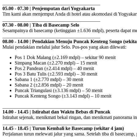
________________________________________
05.00 - 07.30 | Penjemputan dari Yogyakarta
Tim kami akan menjemput Anda di hotel atau akomodasi di Yogyakart
________________________________________
07.30 - 08.00 | Tiba di Basecamp Selo
Sesampainya di basecamp (ketinggian ±1.636 mdpl), peserta dapat men
________________________________________
08.00 - 14.00 | Pendakian Menuju Puncak Kenteng Songo (sekita
Mulai pendakian melalui jalur Selo. Pos-pos yang akan dilewati:
Pos 1 Dok Malang (±2.169 mdpl) – sekitar 90 menit
Simpang Macan (±2.270 mdpl) – 15 menit
Pos 2 Pandean (±2.414 mdpl) – 40 menit
Pos 3 Batu Tulis (±2.593 mdpl) – 30 menit
Sabana 1 (±2.770 mdpl) – 30 menit
Sabana 2 (±2.856 mdpl) – 20 menit
Puncak Triangulasi (±3.136 mdpl) – 50 menit
Puncak Kenteng Songo (±3.143 mdpl) – 10 menit
________________________________________
14.00 - 14.45 | Istirahat dan Waktu Bebas di Puncak
Istirahat sejenak, menikmati bekal ringan, dan menikmati panorama 
________________________________________
14.45 - 18.45 | Turun Kembali ke Basecamp (sekitar 4 jam)
Perjalanan turun melewati jalur yang sama. Setelah tiba di basecamp, pe