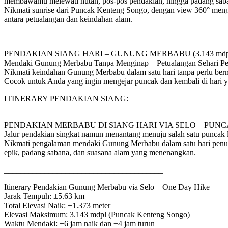
membawamu melewati hutan, pos-pos pendakian, hingga padang saba
Nikmati sunrise dari Puncak Kenteng Songo, dengan view 360° men
antara petualangan dan keindahan alam.
PENDAKIAN SIANG HARI – GUNUNG MERBABU (3.143 mdp
Mendaki Gunung Merbabu Tanpa Menginap – Petualangan Sehari P
Nikmati keindahan Gunung Merbabu dalam satu hari tanpa perlu ber
Cocok untuk Anda yang ingin mengejar puncak dan kembali di hari 
ITINERARY PENDAKIAN SIANG:
PENDAKIAN MERBABU DI SIANG HARI VIA SELO – PU
Jalur pendakian singkat namun menantang menuju salah satu puncak 
Nikmati pengalaman mendaki Gunung Merbabu dalam satu hari penuh
epik, padang sabana, dan suasana alam yang menenangkan.
_______________________________________
Itinerary Pendakian Gunung Merbabu via Selo – One Day Hike
Jarak Tempuh: ±5.63 km
Total Elevasi Naik: ±1.373 meter
Elevasi Maksimum: 3.143 mdpl (Puncak Kenteng Songo)
Waktu Mendaki: ±6 jam naik dan ±4 jam turun