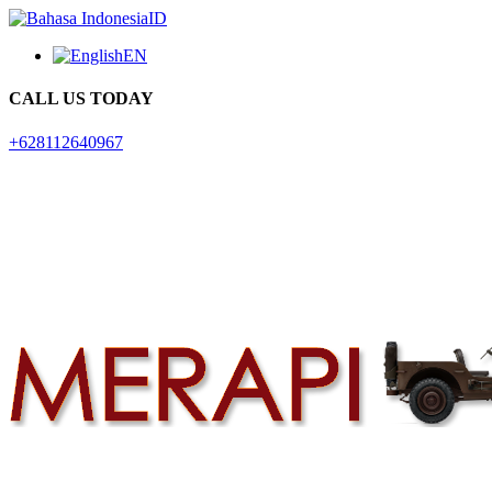
ID
EN
CALL US TODAY
+628112640967